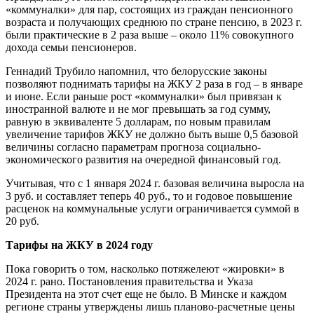
«коммуналки» для пар, состоящих из граждан пенсионного
возраста и получающих среднюю по стране пенсию, в 2023 г.
были практические в 2 раза выше – около 11% совокупного
дохода семьи пенсионеров.
Геннадий Трубило напомнил, что белорусские законы
позволяют поднимать тарифы на ЖКУ 2 раза в год – в январе
и июне. Если раньше рост «коммуналки» был привязан к
иностранной валюте и не мог превышать за год сумму,
равную в эквиваленте 5 долларам, по новым правилам
увеличение тарифов ЖКУ не должно быть выше 0,5 базовой
величины согласно параметрам прогноза социально-
экономического развития на очередной финансовый год.
Учитывая, что с 1 января 2024 г. базовая величина выросла на
3 руб. и составляет теперь 40 руб., то и годовое повышение
расценок на коммунальные услуги ограничивается суммой в
20 руб.
Тарифы на ЖКУ в
2024 году
Пока говорить о том, насколько потяжелеют «жировки» в
2024 г. рано. Постановления правительства и Указа
Президента на этот счет еще не было. В Минске и каждом
регионе страны утверждены лишь планово-расчетные цены