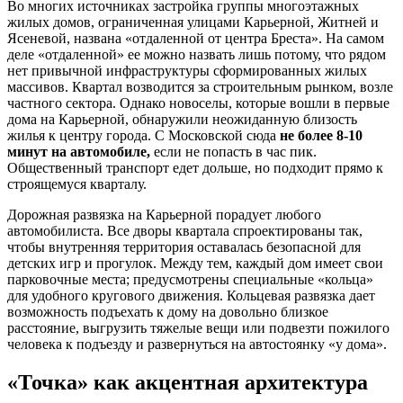
Во многих источниках застройка группы многоэтажных
жилых домов, ограниченная улицами Карьерной, Житней и
Ясеневой, названа «отдаленной от центра Бреста». На самом
деле «отдаленной» ее можно назвать лишь потому, что рядом
нет привычной инфраструктуры сформированных жилых
массивов. Квартал возводится за строительным рынком, возле
частного сектора. Однако новоселы, которые вошли в первые
дома на Карьерной, обнаружили неожиданную близость
жилья к центру города. С Московской сюда
не более 8-10
минут на автомобиле,
если не попасть в час пик.
Общественный транспорт едет дольше, но подходит прямо к
строящемуся кварталу.
Дорожная развязка на Карьерной порадует любого
автомобилиста. Все дворы квартала спроектированы так,
чтобы внутренняя территория оставалась безопасной для
детских игр и прогулок. Между тем, каждый дом имеет свои
парковочные места; предусмотрены специальные «кольца»
для удобного кругового движения. Кольцевая развязка дает
возможность подъехать к дому на довольно близкое
расстояние, выгрузить тяжелые вещи или подвезти пожилого
человека к подъезду и развернуться на автостоянку «у дома».
«Точка» как акцентная архитектура