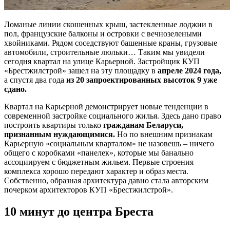
Ломаные линии скошенных крыш, застекленные лоджии в
пол, французские балконы и островки с вечнозелеными
хвойниками. Рядом соседствуют башенные краны, грузовые
автомобили, строительные люльки… Таким мы увидели
сегодня квартал на улице Карьерной. Застройщик КУП
«Брестжилстрой» зашел на эту площадку в
апреле 2024 года,
а спустя два года
из 20 запроектированных высоток 9 уже
сдано.
Квартал на Карьерной демонстрирует новые тенденции в
современной застройке социального жилья. Здесь дано право
построить квартиры только
гражданам Беларуси,
признанным нуждающимися.
Но по внешним признакам
Карьерную «социальным кварталом» не назовешь – ничего
общего с коробками «панелек», которые мы банально
ассоциируем с бюджетным жильем. Первые строения
комплекса хорошо передают характер и образ места.
Собственно, образная архитектура давно стала авторским
почерком архитекторов КУП «Брестжилстрой».
10 минут до центра Бреста