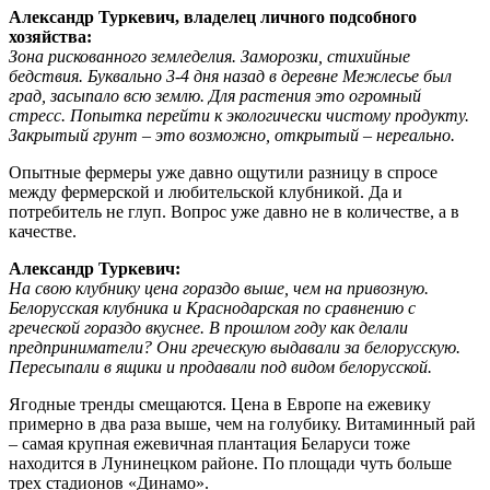
Александр Туркевич, владелец личного подсобного
хозяйства:
Зона рискованного земледелия. Заморозки, стихийные
бедствия. Буквально 3-4 дня назад в деревне Межлесье был
град, засыпало всю землю. Для растения это огромный
стресс. Попытка перейти к экологически чистому продукту.
Закрытый грунт – это возможно, открытый – нереально.
Опытные фермеры уже давно ощутили разницу в спросе
между фермерской и любительской клубникой. Да и
потребитель не глуп. Вопрос уже давно не в количестве, а в
качестве.
Александр Туркевич:
На свою клубнику цена гораздо выше, чем на привозную.
Белорусская клубника и Краснодарская по сравнению с
греческой гораздо вкуснее. В прошлом году как делали
предприниматели? Они греческую выдавали за белорусскую.
Пересыпали в ящики и продавали под видом белорусской.
Ягодные тренды смещаются. Цена в Европе на ежевику
примерно в два раза выше, чем на голубику. Витаминный рай
– самая крупная ежевичная плантация Беларуси тоже
находится в Лунинецком районе. По площади чуть больше
трех стадионов «Динамо».