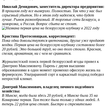
Николай Демидович, заместитель директора предприятия:
В прошлом году все вымерзло. Полностью. Так что у нас был
серьезный убыток. Но в этом году надеемся, что будет
лучше. Рынок разнообразный. И торговые сети Беларуси, и
заморозка, и Россия. Вопрос сбыта не стоит.
Кристина Протосовицкая, корреспондент:
Пока одни довольствуются цветочками, другие уже продают
ягодки. Первая цена на белорусскую клубнику составляла более
20 рублей. Это большой труд, но оно того стоило. Красная,
спелая, ароматная, ни с чем не сравнится.
Журналистский поиск первой белорусской ягоды привел к
Дмитрию Максимовичу. Парень с двумя высшими
образованиями в один момент променял офисную жизнь на
фермерскую. Ультраранний сорт и каркасный подход победил
непростой климат.
Дмитрий Максимович, владелец личного подсобного
хозяйства:
В Минске, когда была здесь 20 рублей, в Минске была 35 на
Комаровке первая. Там тоже была только у одних людей. А
теперь 22 рубля цена стоит. Быстро и стремительно