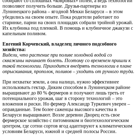
собирают со сплошных «ковровых» полей, а ведь технологии
позволяют получить больше. Друзья-партнеры из
Лунинецкого района – ягодной Мекки Беларуси – в этом
убедились на своем опыте. Пока родители работают по
старинке, парни на своих площадях собрали тройной урожай.
Их клубника под пленкой. В помощь и клубничное джакузи с
капельным поливом.
Евгений Корчевский, владелец личного подсобного
хозяйства:
Видели, что растение при поливе холодной водой со
скважины начинает болеть. Поэтому со временем пришли к
такой технологии. Приходится внедрять технологии в плане
опрыскивания, прополок, поливов – уходить от ручного труда.
При нехватке земли, а она налицо, нужно эффективнее
использовать гектар. Диким способом в Лунинецком районе
выращивают до 80 % фермеров и получают лишь треть от
потенциального урожая, шаг в сторону технологий – это
вложения и риски. Но фермер Александр Туркевич уверен –
оправданные. Тем более саженцы высокого качества в
Беларуси выращивают. Возле деревни Дворец есть свое
фермерское хозяйство с питомником и биотехнологическим
центром, где сотни сортов ягод адаптируют к климатическим
условиям Беларуси, южной и средней полосы России.