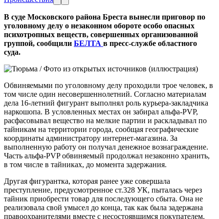
В суде Московского района Бреста вынесли приговор по
уголовному делу о незаконном обороте особо опасных
психотропных веществ, совершенных организованной
группой, сообщили
БЕЛТА
в пресс-службе областного
суда.
Обвиняемыми по уголовному делу проходили трое человек, в
том числе один несовершеннолетний. Согласно материалам
дела 16-летний фигурант выполнял роль курьера-закладчика
наркошопа. В условленных местах он забирал альфа-PVP,
расфасовывал вещество на мелкие партии и раскладывал по
тайникам на территории города, сообщая географические
координаты администратору интернет-магазина. За
выполненную работу он получал денежное вознаграждение.
Часть альфа-PVP обвиняемый продолжал незаконно хранить,
в том числе в тайниках, до момента задержания.
Другая фигурантка, которая ранее уже совершала
преступление, предусмотренное ст.328 УК, пыталась через
тайник приобрести товар для последующего сбыта. Она не
реализовала свой умысел до конца, так как была задержана
правоохранителями вместе с несостоявшимся покупателем.