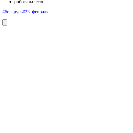
робот-пылесос.
#беларусь
#23_февраля