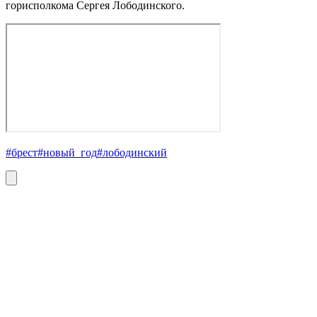
горисполкома Сергея Лободинского.
#брест
#новый_год
#лободинский