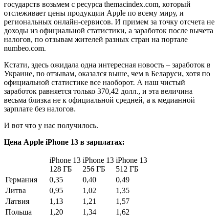
государств возьмем с ресурса themacindex.com, который
отслеживает цены продукции Apple по всему миру, и
региональных онлайн-сервисов. И примем за точку отсчета не
доходы из официальной статистики, а заработок после вычета
налогов, по отзывам жителей разных стран на портале
numbeo.com.
Кстати, здесь ожидала одна интересная новость – заработок в
Украине, по отзывам, оказался выше, чем в Беларуси, хотя по
официальной статистике все наоборот. А наш чистый
заработок равняется только 370,42 долл., и эта величина
весьма близка не к официальной средней, а к медианной
зарплате без налогов.
И вот что у нас получилось.
Цена Apple iPhone 13 в зарплатах:
iPhone 13
iPhone 13
iPhone 13
128 ГБ
256 ГБ
512 ГБ
Германия
0,35
0,40
0,49
Литва
0,95
1,02
1,35
Латвия
1,13
1,21
1,57
Польша
1,20
1,34
1,62