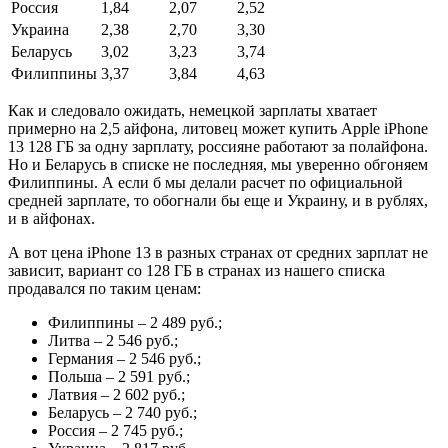
Россия
1,84
2,07
2,52
Украина
2,38
2,70
3,30
Беларусь
3,02
3,23
3,74
Филиппины
3,37
3,84
4,63
Как и следовало ожидать, немецкой зарплаты хватает
примерно на 2,5 айфона, литовец может купить Apple iPhone
13 128 ГБ за одну зарплату, россияне работают за полайфона.
Но и Беларусь в списке не последняя, мы уверенно обгоняем
Филиппины. А если б мы делали расчет по официальной
средней зарплате, то обогнали бы еще и Украину, и в рублях,
и в айфонах.
А вот цена iPhone 13 в разных странах от средних зарплат не
зависит, вариант со 128 ГБ в странах из нашего списка
продавался по таким ценам:
Филиппины – 2 489 руб.;
Литва – 2 546 руб.;
Германия – 2 546 руб.;
Польша – 2 591 руб.;
Латвия – 2 602 руб.;
Беларусь – 2 740 руб.;
Россия – 2 745 руб.;