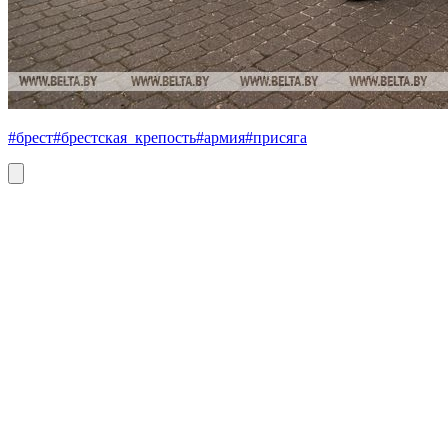
#брест
#брестская_крепость
#армия
#присяга