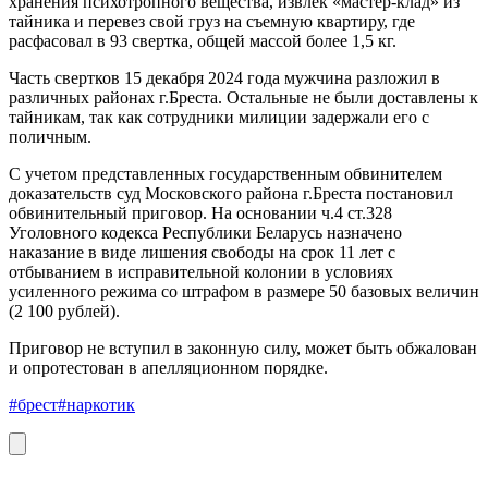
хранения психотропного вещества, извлек «мастер-клад» из
тайника и перевез свой груз на съемную квартиру, где
расфасовал в 93 свертка, общей массой более 1,5 кг.
Часть свертков 15 декабря 2024 года мужчина разложил в
различных районах г.Бреста. Остальные не были доставлены к
тайникам, так как сотрудники милиции задержали его с
поличным.
С учетом представленных государственным обвинителем
доказательств суд Московского района г.Бреста постановил
обвинительный приговор. На основании ч.4 ст.328
Уголовного кодекса Республики Беларусь назначено
наказание в виде лишения свободы на срок 11 лет с
отбыванием в исправительной колонии в условиях
усиленного режима со штрафом в размере 50 базовых величин
(2 100 рублей).
Приговор не вступил в законную силу, может быть обжалован
и опротестован в апелляционном порядке.
#брест
#наркотик