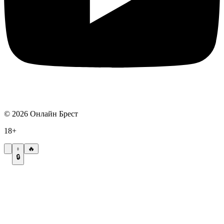
©
2026
Онлайн Брест
18+
🔥
🔒