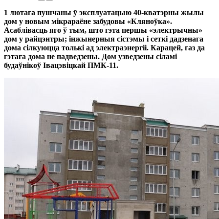
1 лютага пушчаны ў эксплуатацыю 40-кватэрны жылы
дом у новым мікрараёне забудовы «Кляноўка».
Асаблівасць яго ў тым, што гэта першы «электрычны»
дом у райцэнтры; інжынерныя сістэмы і сеткі дадзенага
дома сілкуюцца толькі ад электраэнергіі. Карацей, газ да
гэтага дома не падведзены. Дом узведзены сіламі
будаўнікоў Івацэвіцкай ПМК-11.