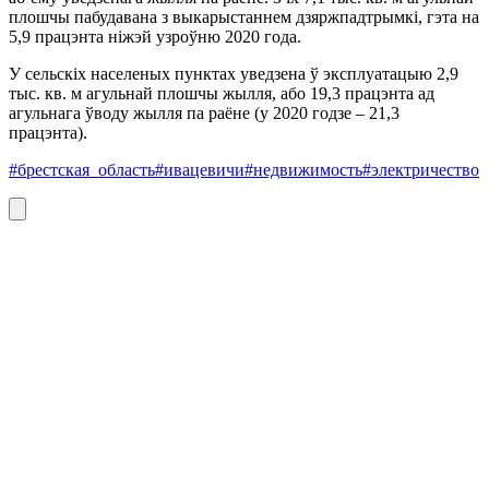
плошчы пабудавана з выкарыстаннем дзяржпадтрымкі, гэта на
5,9 працэнта ніжэй узроўню 2020 года.
У сельскіх населеных пунктах уведзена ў эксплуатацыю 2,9
тыс. кв. м агульнай плошчы жылля, або 19,3 працэнта ад
агульнага ўводу жылля па раёне (у 2020 годзе – 21,3
працэнта).
#брестская_область
#ивацевичи
#недвижимость
#электричество