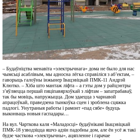
– Будаўніцтва менавіта «электрычнага» дома не было для нас
чымсьці асаблівым, мы адносна лёгка справіліся з аб’ектам, –
гаворыць галоўны інжынер Івацэвіцкай ПМК-11 Андрэй
Клютко. – Хіба што мантаж ліфта – а гэты дом у райцэнтры
з’яўляецца першай пяціпавярхоўкай з ліфтам – запатрабаваў,
так бы мовіць, напружыцца. Дом здаецца з чарнавой
апрацоўкай, праведзена тынкоўка сцен і зроблена сцяжка
падлогі. Унутраныя работы і рамонт «пад сябе» будуць
выконваць новыя гаспадары…
На вул. Чарткова каля «Маладосці» будаўнікамі Івацэвіцкай
ПМК-18 узводзіцца яшчэ адзін падобны дом, але ён усё ж такі
будзе часткова «электрычны», ацяпленне і гарачае