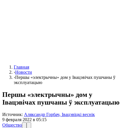
Главная
›
Новости
›
Першы «электрычны» дом у Івацэвічах пушчаны ў
эксплуатацыю
Першы «электрычны» дом у
Івацэвічах пушчаны ў эксплуатацыю
Источник:
Аляксандр Горбач, Івацэвіцкі веснік
9 февраля 2022 в 05:15
Общество