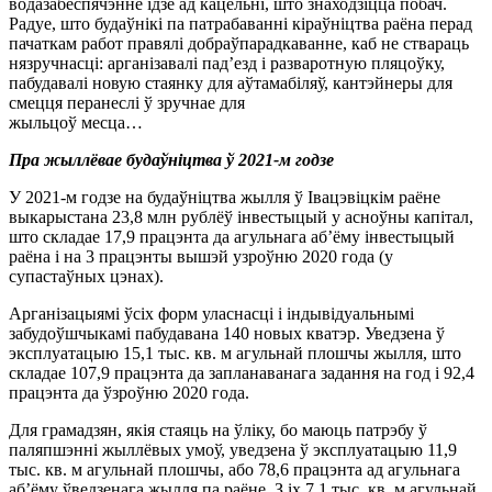
водазабеспячэнне ідзе ад кацельні, што знаходзіцца побач.
Радуе, што будаўнікі па патрабаванні кіраўніцтва раёна перад
пачаткам работ правялі добраўпарадкаванне, каб не ствараць
нязручнасці: арганізавалі пад’езд і разваротную пляцоўку,
пабудавалі новую стаянку для аўтамабіляў, кантэйнеры для
смецця перанеслі ў зручнае для
жыльцоў месца…
Пра жыллёвае будаўніцтва ў 2021-м годзе
У 2021-м годзе на будаўніцтва жылля ў Івацэвіцкім раёне
выкарыстана 23,8 млн рублёў інвестыцый у асноўны капітал,
што складае 17,9 працэнта да агульнага аб’ёму інвестыцый
раёна і на 3 працэнты вышэй узроўню 2020 года (у
супастаўных цэнах).
Арганізацыямі ўсіх форм уласнасці і індывідуальнымі
забудоўшчыкамі пабудавана 140 новых кватэр. Уведзена ў
эксплуатацыю 15,1 тыс. кв. м агульнай плошчы жылля, што
складае 107,9 працэнта да запланаванага задання на год і 92,4
працэнта да ўзроўню 2020 года.
Для грамадзян, якія стаяць на ўліку, бо маюць патрэбу ў
паляпшэнні жыллёвых умоў, уведзена ў эксплуатацыю 11,9
тыс. кв. м агульнай плошчы, або 78,6 працэнта ад агульнага
аб’ёму ўведзенага жылля па раёне. З іх 7,1 тыс. кв. м агульнай