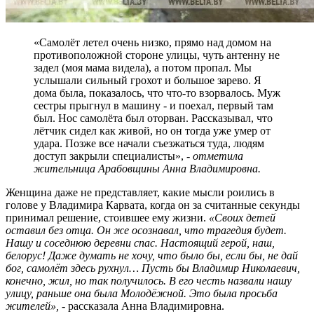
«Самолёт летел очень низко, прямо над домом на
противоположной стороне улицы, чуть антенну не
задел (моя мама видела), а потом пропал. Мы
услышали сильный грохот и большое зарево. Я
дома была, показалось, что что-то взорвалось. Муж
сестры прыгнул в машину - и поехал, первый там
был. Нос самолёта был оторван. Рассказывал, что
лётчик сидел как живой, но он тогда уже умер от
удара. Позже все начали съезжаться туда, людям
доступ закрыли специалисты», -
отметила
жительница Арабовщины Анна Владимировна.
Женщина даже не представляет, какие мысли роились в
голове у Владимира Карвата, когда он за считанные секунды
принимал решение, стоившее ему жизни.
«Своих детей
оставил без отца. Он же осознавал, что трагедия будет.
Нашу и соседнюю деревни спас. Настоящий герой, наш,
белорус! Даже думать не хочу, что было бы, если бы, не дай
бог, самолёт здесь рухнул… Пусть бы Владимир Николаевич,
конечно, жил, но так получилось. В его честь назвали нашу
улицу, раньше она была Молодёжной. Это была просьба
жителей»,
- рассказала Анна Владимировна.