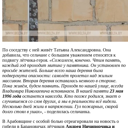
По соседству с ней живёт Татьяна Александровна. Она
добавила, что сельчане с большим уважением относятся к
подвигу лётчика-героя.
«Сожалеем, конечно. Чтим память,
каждый год проходит митинг у памятника. Он установлен по
просьбе жителей. Больше всего наша деревня была
подвергнута опасности: самолёт пролетал над жилым
массивом. Вторая деревня оставалась немного в стороне.
Пока живём, будем помнить. Проходя по нашей улице, всегда
Владимира Николаевича вспоминаем. В нашей памяти
23 мая
1996 года
останется навсегда. Кто позже родился, знает о
случившемся со слов других, а мы в реальности всё видели.
Несколько дней жили в напряжении. Гул пожарных, скорой
долго стоял в ушах»,
- поделилась сельчанка.
В Арабовщине с особой болью отреагировали на новость о
гибели в Барановичах лётчиков
Андрея Ничипорчика и