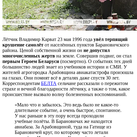
Лётчик Владимир Карват 23 мая 1996 года
увёл терпящий
крушение самолёт
от населённых пунктов Барановичского
района. Ценой собственной жизни он
не допустил
многочисленных жертв
на земле. Совершив подвиг, он стал
первым Героем Беларуси
(посмертно). О событиях тех дней
большинство людей знает из учебников истории и СМИ. У
жителей агрогородка Арабовщина авиакатастрофа произошла
на глазах. Они помнят всё в деталях даже спустя 30 лет.
Корреспондентам
БЕЛТА
сельчане рассказали о пережитом
страхе и вечной благодарности лётчику, а также о том, какое
происшествие вызвало волну болезненных воспоминаний.
«Мало что и забылось. Это ведь было не какое-то
длительное событие, а очень быстрое, спонтанное.
У нас раньше в эту пору всегда проходили
учебные полёты. В Барановичах же находится
авиабаза. За Арабовщиной, туда на Гатище из
Барановичей круг, по которому часто летали