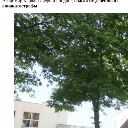
Владимир Карват совершил подвиг,
спасая их деревню от
авиакатастрофы.