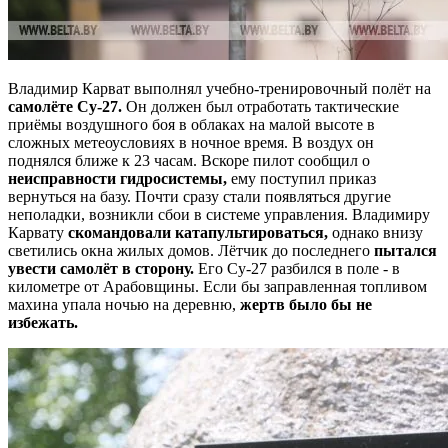
Владимир Карват выполнял учебно-тренировочный полёт на
самолёте Су-27.
Он должен был отработать тактические
приёмы воздушного боя в облаках на малой высоте в
сложных метеоусловиях в ночное время. В воздух он
поднялся ближе к 23 часам. Вскоре пилот сообщил о
неисправности гидросистемы,
ему поступил приказ
вернуться на базу. Почти сразу стали появляться другие
неполадки, возникли сбои в системе управления. Владимиру
Карвату
скомандовали катапультироваться,
однако внизу
светились окна жилых домов. Лётчик до последнего
пытался
увести самолёт в сторону.
Его Су-27 разбился в поле - в
километре от Арабовщины. Если бы заправленная топливом
махина упала ночью на деревню,
жертв было бы не
избежать.