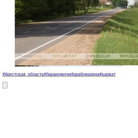
#брестская_область
#барановичи
#арабовщина
#карват