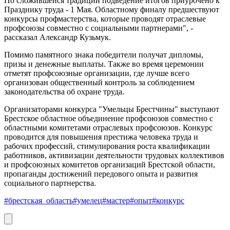
По сложившейся традиции подведение итогов приурочено к
Празднику труда - 1 Мая. Областному финалу предшествуют
конкурсы профмастерства, которые проводят отраслевые
профсоюзы совместно с социальными партнерами", -
рассказал Александр Кузьмук.
Помимо памятного знака победители получат дипломы,
призы и денежные выплаты. Также во время церемонии
отметят профсоюзные организации, где лучше всего
организован общественный контроль за соблюдением
законодательства об охране труда.
Организаторами конкурса "Умельцы Брестчины" выступают
Брестское областное объединение профсоюзов совместно с
областными комитетами отраслевых профсоюзов. Конкурс
проводится для повышения престижа человека труда и
рабочих профессий, стимулирования роста квалификации
работников, активизации деятельности трудовых коллективов
и профсоюзных комитетов организаций Брестской области,
пропаганды достижений передового опыта и развития
социального партнерства.
#брестская_область
#умелец
#мастер
#опыт
#конкурс