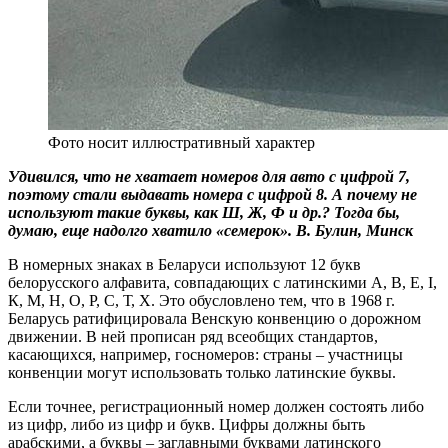
Фото носит иллюстративный характер
Удивился, что не хватает номеров для авто с цифрой 7,
поэтому стали выдавать номера с цифрой 8. А почему не
используют такие буквы, как Ш, Ж, Ф и др.? Тогда бы,
думаю, еще надолго хватило «семерок». В. Булин, Минск
В номерных знаках в Беларуси используют 12 букв
белорусского алфавита, совпадающих с латинскими А, В, Е, І,
К, М, Н, О, Р, С, Т, Х. Это обусловлено тем, что в 1968 г.
Беларусь ратифицировала Венскую конвенцию о дорожном
движении. В ней прописан ряд всеобщих стандартов,
касающихся, например, госномеров: страны – участницы
конвенции могут использовать только латинские буквы.
Если точнее, регистрационный номер должен состоять либо
из цифр, либо из цифр и букв. Цифры должны быть
арабскими, а буквы – заглавными буквами латинского