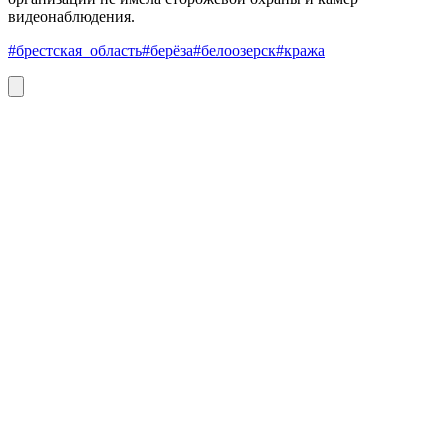
видеонаблюдения.
#брестская_область
#берёза
#белоозерск
#кража