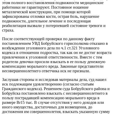
этом полного восстановления подвижности медицинские
работники не гарантируют. Постоянное ношение
металлической конструкции, при помощи которой
зафиксированы отломки кости, острая боль, нарушение
подвижности, длительное лечение и последующая
реабилитация вызвали у потерпевшей состояние тревоги и
страха.
После соответствующей проверки по данному факту
постановлением УВД Бобруйского горисполкома отказано в
возбуждении уголовного дела по ч.1 ст.321 Уголовного
кодекса в отношении подростка, так как он не достиг возраста
привлечения к уголовной ответственности. Вместе с тем
родители девочки просили взыскать в ее пользу денежную
компенсацию морального вреда. Законные представители
несовершеннолетнего ответчика иск не признали.
Заслушав стороны и исследовав материалы дела, суд нашел
иск подлежащим удовлетворению (согласно статьям
Гражданского кодекса). Решением суда Бобруйского района и
Бобруйска постановлено взыскать с несовершеннолетнего в
пользу пострадавшей компенсацию морального вреда в
размере Br15 тыс. В случае отсутствия у него доходов или
иного имущества, достаточных для возмещения, до
достижения им совершеннолетия, взыскать указанную сумму