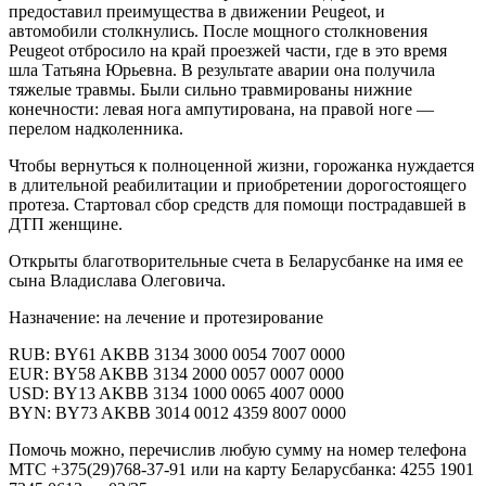
предоставил преимущества в движении Peugeot, и
автомобили столкнулись. После мощного столкновения
Peugeot отбросило на край проезжей части, где в это время
шла Татьяна Юрьевна. В результате аварии она получила
тяжелые травмы. Были сильно травмированы нижние
конечности: левая нога ампутирована, на правой ноге —
перелом надколенника.
Чтобы вернуться к полноценной жизни, горожанка нуждается
в длительной реабилитации и приобретении дорогостоящего
протеза. Стартовал сбор средств для помощи пострадавшей в
ДТП женщине.
Открыты благотворительные счета в Беларусбанке на имя ее
сына Владислава Олеговича.
Назначение: на лечение и протезирование
RUB: BY61 AKBB 3134 3000 0054 7007 0000
EUR: BY58 AKBB 3134 2000 0057 0007 0000
USD: BY13 AKBB 3134 1000 0065 4007 0000
BYN: BY73 AKBB 3014 0012 4359 8007 0000
Помочь можно, перечислив любую сумму на номер телефона
МТС +375(29)768-37-91 или на карту Беларусбанка: 4255 1901