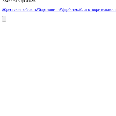
7345 0613 до 03/25.
#брестская_область
#барановичи
#фарботко
#благотворительност