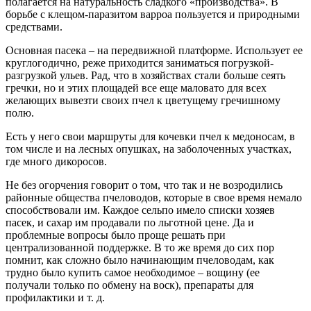
полагается на натуральность сладкого «производства». В
борьбе с клещом-паразитом варроа пользуется и природными
средствами.
Основная пасека – на передвижной платформе. Использует ее
круглогодично, реже приходится заниматься погрузкой-
разгрузкой ульев. Рад, что в хозяйствах стали больше сеять
гречки, но и этих площадей все еще маловато для всех
желающих вывезти своих пчел к цветущему гречишному
полю.
Есть у него свои маршруты для кочевки пчел к медоносам, в
том числе и на лесных опушках, на заболоченных участках,
где много дикоросов.
Не без огорчения говорит о том, что так и не возродились
районные общества пчеловодов, которые в свое время немало
способствовали им. Каждое сельпо имело списки хозяев
пасек, и сахар им продавали по льготной цене. Да и
проблемные вопросы было проще решать при
централизованной поддержке. В то же время до сих пор
помнит, как сложно было начинающим пчеловодам, как
трудно было купить самое необходимое – вощину (ее
получали только по обмену на воск), препараты для
профилактики и т. д.