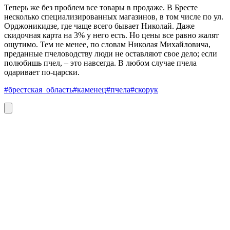
Теперь же без проблем все товары в продаже. В Бресте
несколько специализированных магазинов, в том числе по ул.
Орджоникидзе, где чаще всего бывает Николай. Даже
скидочная карта на 3% у него есть. Но цены все равно жалят
ощутимо. Тем не менее, по словам Николая Михайловича,
преданные пчеловодству люди не оставляют свое дело; если
полюбишь пчел, – это навсегда. В любом случае пчела
одаривает по-царски.
#брестская_область
#каменец
#пчела
#скорук