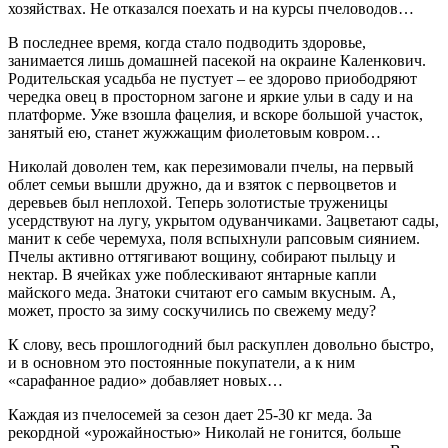
хозяйствах. Не отказался поехать и на курсы пчеловодов…
В последнее время, когда стало подводить здоровье,
занимается лишь домашней пасекой на окраине Каленкович.
Родительская усадьба не пус­тует – ее здорово приобод­ряют
чередка овец в прос­торном загоне и яркие ульи в саду и на
платформе. Уже взо­шла фацелия, и вскоре большой участок,
занятый ею, станет жужжащим фиолетовым ковром…
Николай доволен тем, как перезимовали пчелы, на первый
облет семьи вышли дружно, да и взяток с первоцветов и
деревьев был неплохой. Теперь золотистые труженицы
усердствуют на лугу, укрытом одуванчиками. Зацветают са­ды,
манит к себе черемуха, поля вспыхнули рапсовым сиянием.
Пчелы активно оттягивают вощину, собирают пыльцу и
нектар. В ячейках уже поблескивают янтарные капли
майского меда. Знатоки считают его самым вкусным. А,
может, просто за зиму соскучились по свежему меду?
К слову, весь прошлогодний был раскуплен довольно быстро,
и в основном это постоянные покупатели, а к ним
«сарафанное радио» добавляет новых…
Каждая из пчелосемей за сезон дает 25-30 кг меда. За
рекордной «урожайностью» Николай не гонится, больше