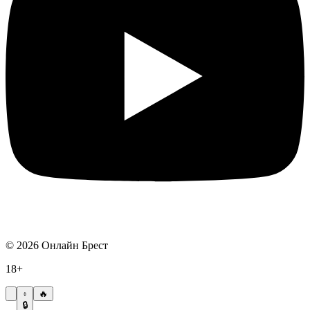
©
2026
Онлайн Брест
18+
🔥
🔒