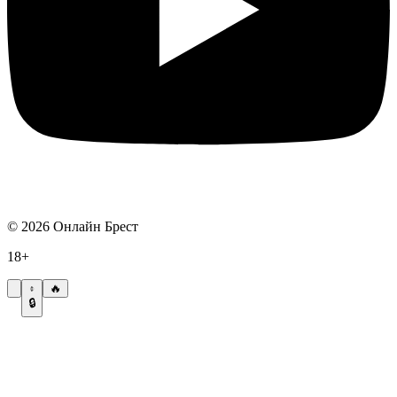
©
2026
Онлайн Брест
18+
🔥
🔒