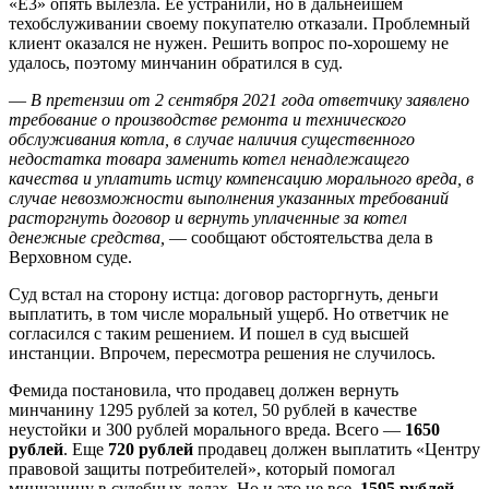
«Е3» опять вылезла. Ее устранили, но в дальнейшем
техобслуживании своему покупателю отказали. Проблемный
клиент оказался не нужен. Решить вопрос по-хорошему не
удалось, поэтому минчанин обратился в суд.
—
В претензии от 2 сентября 2021 года ответчику заявлено
требование о производстве ремонта и технического
обслуживания котла, в случае наличия существенного
недостатка товара заменить котел ненадлежащего
качества и уплатить истцу компенсацию морального вреда, в
случае невозможности выполнения указанных требований
расторгнуть договор и вернуть уплаченные за котел
денежные средства
,
— сообщают обстоятельства дела в
Верховном суде.
Суд встал на сторону истца: договор расторгнуть, деньги
выплатить, в том числе моральный ущерб. Но ответчик не
согласился с таким решением. И пошел в суд высшей
инстанции. Впрочем, пересмотра решения не случилось.
Фемида постановила, что продавец должен вернуть
минчанину 1295 рублей за котел, 50 рублей в качестве
неустойки и 300 рублей морального вреда. Всего —
1650
рублей
. Еще
720 рублей
продавец должен выплатить «Центру
правовой защиты потребителей», который помогал
минчанину в судебных делах. Но и это не все.
1595 рублей