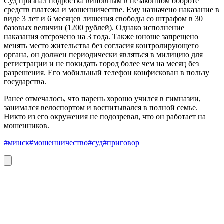
Суд признал подростка виновным в незаконном обороте
средств платежа и мошенничестве. Ему назначено наказание в
виде 3 лет и 6 месяцев лишения свободы со штрафом в 30
базовых величин (1200 рублей). Однако исполнение
наказания отсрочено на 3 года. Также юноше запрещено
менять место жительства без согласия контролирующего
органа, он должен периодически являться в милицию для
регистрации и не покидать город более чем на месяц без
разрешения. Его мобильный телефон конфискован в пользу
государства.
Ранее отмечалось, что парень хорошо учился в гимназии,
занимался велоспортом и воспитывался в полной семье.
Никто из его окружения не подозревал, что он работает на
мошенников.
#минск
#мошенничество
#суд
#приговор