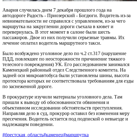
Авария случилась днем 7 декабря прошлого года на
автодороге Радость - Приозерский - Богдюги. Водитель из-за
невнимательности не справился с управлением, из-за чего
маршрутка на закруглении дороги съехала в кювет и
перевернулась. В этот момент в салоне были шесть
пассажиров. Двое из них получили серьезные травмы. Их
лечение оплатил водитель маршрутного такси.
Было возбуждено уголовное дело по ч.2 ст.317 (нарушение
ПДД, повлекшее по неосторожности причинение тяжкого
телесного повреждения) УК. Его расследованием занимался
Каменецкий районный отдел Следственного комитета. На
задней оси микроавтобуса были установлены шины, высота
протектора которых не соответствовала требованиям для езды
по заснеженной дороге.
В прокуратуре изучили материалы уголовного дела. Там
пришли к выводу об обоснованности обвинения и
объективном исследовании обстоятельств преступления.
Направляя дело в суд, прокурор оставил без изменения меру
пресечения. Водитель остается под подпиской о невыезде и
надлежащем поведении.
#брестская_область
#каменец
#маршрутка