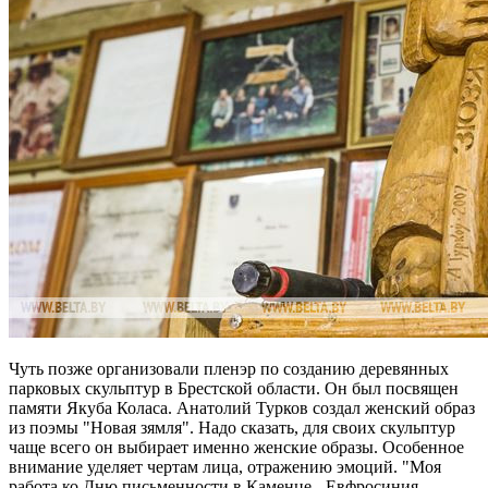
Чуть позже организовали пленэр по созданию деревянных
парковых скульптур в Брестской области. Он был посвящен
памяти Якуба Коласа. Анатолий Турков создал женский образ
из поэмы "Новая зямля". Надо сказать, для своих скульптур
чаще всего он выбирает именно женские образы. Особенное
внимание уделяет чертам лица, отражению эмоций. "Моя
работа ко Дню письменности в Каменце - Евфросиния