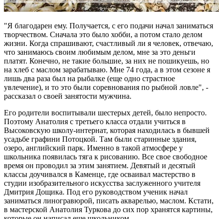
"Я благодарен ему. Получается, с его подачи начал заниматься
творчеством. Сначала это было хобби, а потом стало делом
жизни. Когда спрашивают, счастливый ли я человек, отвечаю,
что занимаюсь своим любимым делом, мне за это деньги
платят. Конечно, не такие большие, за них не пошикуешь, но
на хлеб с маслом зарабатываю. Мне 74 года, а в этом сезоне я
лишь два раза был на рыбалке (еще одно страстное
увлечение), и то это были соревнования по рыбной ловле", -
рассказал о своей занятости мужчина.
Его родители воспитывали шестерых детей, было непросто.
Поэтому Анатолия с третьего класса отдали учиться в
Высоковскую школу-интернат, которая находилась в бывшей
усадьбе графини Потоцкой. Там были старинные здания,
озеро, английский парк. Именно в такой атмосфере у
школьника появилась тяга к рисованию. Все свое свободное
время он проводил за этим занятием. Девятый и десятый
классы доучивался в Каменце, где осваивал мастерство в
студии изобразительного искусства заслуженного учителя
Дмитрия Дощика. Под его руководством ученик начал
заниматься линогравюрой, писать акварелью, маслом. Кстати,
в мастерской Анатолия Туркова до сих пор хранятся картины,
которые он написал еще школьником.