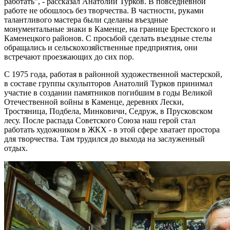
работать", - рассказал Анатолий Турков. В повседневной
работе не обошлось без творчества. В частности, руками
талантливого мастера были сделаны въездные
монументальные знаки в Каменце, на границе Брестского и
Каменецкого районов. С просьбой сделать въездные стелы
обращались и сельскохозяйственные предприятия, они
встречают проезжающих до сих пор.
С 1975 года, работая в районной художественной мастерской,
в составе группы скульпторов Анатолий Турков принимал
участие в создании памятников погибшим в годы Великой
Отечественной войны в Каменце, деревнях Лески,
Тростяница, Подбела, Минковичи, Седруж, в Прусковском
лесу. После распада Советского Союза наш герой стал
работать художником в ЖКХ - в этой сфере хватает простора
для творчества. Там трудился до выхода на заслуженный
отдых.