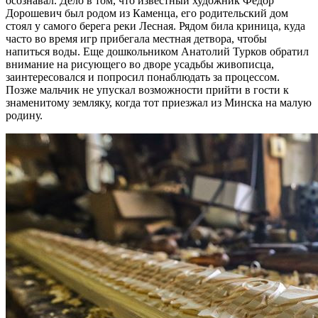
осознавал. Дело в том, что известный художник Федор
Дорошевич был родом из Каменца, его родительский дом
стоял у самого берега реки Лесная. Рядом била криница, куда
часто во время игр прибегала местная детвора, чтобы
напиться воды. Еще дошкольником Анатолий Турков обратил
внимание на рисующего во дворе усадьбы живописца,
заинтересовался и попросил понаблюдать за процессом.
Позже мальчик не упускал возможности прийти в гости к
знаменитому земляку, когда тот приезжал из Минска на малую
родину.