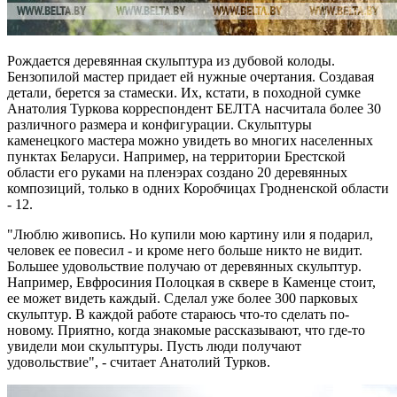
Рождается деревянная скульптура из дубовой колоды.
Бензопилой мастер придает ей нужные очертания. Создавая
детали, берется за стамески. Их, кстати, в походной сумке
Анатолия Туркова корреспондент БЕЛТА насчитала более 30
различного размера и конфигурации. Скульптуры
каменецкого мастера можно увидеть во многих населенных
пунктах Беларуси. Например, на территории Брестской
области его руками на пленэрах создано 20 деревянных
композиций, только в одних Коробчицах Гродненской области
- 12.
"Люблю живопись. Но купили мою картину или я подарил,
человек ее повесил - и кроме него больше никто не видит.
Большее удовольствие получаю от деревянных скульптур.
Например, Евфросиния Полоцкая в сквере в Каменце стоит,
ее может видеть каждый. Сделал уже более 300 парковых
скульптур. В каждой работе стараюсь что-то сделать по-
новому. Приятно, когда знакомые рассказывают, что где-то
увидели мои скульптуры. Пусть люди получают
удовольствие", - считает Анатолий Турков.