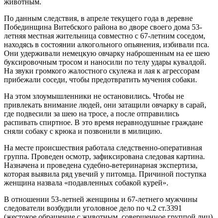
животным.
По данным следствия, в апреле текущего года в деревне
Побединщина Витебского района во дворе своего дома 53-
летняя местная жительница совместно с 67-летним соседом,
находясь в состоянии алкогольного опьянения, избивали пса.
Они удерживали немецкую овчарку наброшенным на ее шею
буксировочным тросом и наносили по телу удары кувалдой.
На звуки громкого жалостного скулежа и лая к агрессорам
прибежали соседи, чтобы предотвратить мучения собаки.
На этом злоумышленники не остановились. Чтобы не
привлекать внимание людей, они затащили овчарку в сарай,
где подвесили за шею на тросе, а после отправились
распивать спиртное. В это время неравнодушные граждане
сняли собаку с крюка и позвонили в милицию.
На месте происшествия работала следственно-оперативная
группа. Проведен осмотр, зафиксирована следовая картина.
Назначена и проведена судебно-ветеринарная экспертиза,
которая выявила ряд увечий у питомца. Причиной поступка
женщина назвала «подавленных собакой курей».
В отношении 53-летней женщины и 67-летнего мужчины
следователи возбудили уголовное дело по ч.2 ст.3391
(жестокое обращение с животным, совершенное группой лиц)