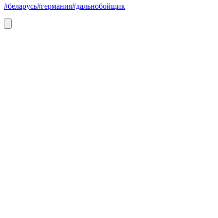
#беларусь
#германия
#дальнобойщик