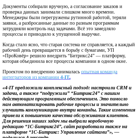
Документы собирали вручную, а согласование заказов и
проверка данных занимали слишком много времени.
Менеджеры были перегружены рутинной работой, теряли
заявки, а разбросанные данные по разным программам
затрудняли контроль над задачами. Всё это замедляло
процессы и приводило к упущенной выручке.
Когда стало ясно, что старая система не справляется, а каждый
рабочий день превращается в борьбу с бумагами, УП
«ПроКовёр» решило внедрить “Битрикс24” — платформу,
которая объединила все процессы компании в одном окне.
Проектом по внедрению занималась
опытная команда
интеграторов из компании
4-IT
.
«4-IT предложили комплексный подход: настроили CRM и
задачи, а также “подружили” “Битрикс24” с нашим
действующим программным обеспечением. Это помогло
нам автоматизировать рабочие процессы и значительно
улучшить коммуникацию внутри команды. Такие изменения
привели к повышению качества обслуживания клиентов.
Для решения наших задач мы выбрали коробочную
редакцию “1С-Битрикс24”, сайт разработали также на
платформе “1С-Битрикс: Управление сайтами”», —
поделился Александр
.