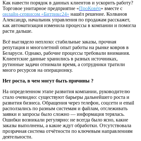
Как навести порядок в данных клиентов и ускорить работу?
Торговое унитарное предприятие «
ПроКовёр
» вместе с
онлайн-сервисом «Битрикс24»
нашёл решение. Колванов
Александр, начальник управления по продажам расскажет,
как автоматизация изменила процессы в компании и помогла
расти дальше.
Всё выглядело неплохо: стабильные заказы, прочная
репутация и многолетний опыт работы на рынке ковров в
Беларуси. Однако, рабочие процессы требовали внимания.
Клиентские данные хранились в разных источниках,
рутинные задачи отнимали время, а сотрудники тратили
много ресурсов на операционку.
Нет роста, в чем могут быть причины ?
На определенном этапе развития компании, руководителю
стало очевидно: существуют барьеры дальнейшего роста и
развития бизнеса. Обращения через телефон, соцсети и email
расползались по разным системам и файлам, отслеживать
заявки и запросы было сложно — информация терялась.
Ошибки возникали регулярно: не всегда было ясно, какие
заказы выполнены, а какие ждут обработки. Отсутствовала
прозрачная система отчётности по ключевым направлениям
деятельности.