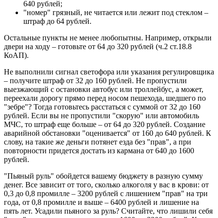
640 рублей;
"номер" грязный, не читается или лежит под стеклом –
штраф до 64 рублей.
Остальные пункты не менее любопытны. Например, открыли
двери на ходу – готовьте от 64 до 320 рублей (ч.2 ст.18.8
КоАП).
Не выполнили сигнал светофора или указания регулировщика
– получите штраф от 32 до 160 рублей. Не пропустили
выезжающий с остановки автобус или троллейбус, а может,
переехали дорогу прямо перед носом пешехода, шедшего по
"зебре"? Тогда готовьтесь расстаться с суммой от 32 до 160
рублей. Если вы не пропустили "скорую" или автомобиль
МЧС, то штраф еще больше – от 64 до 320 рублей. Создание
аварийной обстановки "оценивается" от 160 до 640 рублей. К
слову, на такие же деньги потянет езда без "прав", а при
повторности придется достать из кармана от 640 до 1600
рублей.
"Пьяный руль" обойдется вашему бюджету в разную сумму
денег. Все зависит от того, сколько алкоголя у вас в крови: от
0,3 до 0,8 промилле – 3200 рублей с лишением "прав" на три
года, от 0,8 промилле и выше – 6400 рублей и лишение на
пять лет. Усадили пьяного за руль? Считайте, что лишили себя