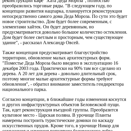
реконструкции кафе "Хата Деда Мороза", полностью
преобразились торговые ряды. "В следующем году, по
концепции развития нацпарка, планируется реконструкция
непосредственно самого дома Деда Мороза. По сути это будет
новое строительство. Дом будет более современным, с
элементами хайтек. Он будет деревянным, но
предусматривается довольно большое количество остекления.
Дом будет более светлым и просторным, чем существующее
здание", - рассказал Александр Овсей.
Также концепция предусматривает благоустройство
территории, обновление малых архитектурных форм.
"Поместье Деда Мороза было введено в эксплуатацию 16
декабря 2003 года. Практически на 90% там все сделано из
дерева. А 20 лет для дерева - довольно длительный срок,
поэтому многие малые архитектурные формы требуют
обновления", - обратил внимание заместитель гендиректора
национального парка.
Согласно концепции, в ближайшие годы изменения коснутся
и других инфраструктурных объектов Беловежской пущи.
Так, идет реконструкция въездной группы. Преобразится
культовое место - Царская поляна. В урочище Планты
намерены построить туристические домики по каскаду
искусственных прудов. Кроме того, в урочище Никор для
сохранения и изучения популяции беловежского зубра