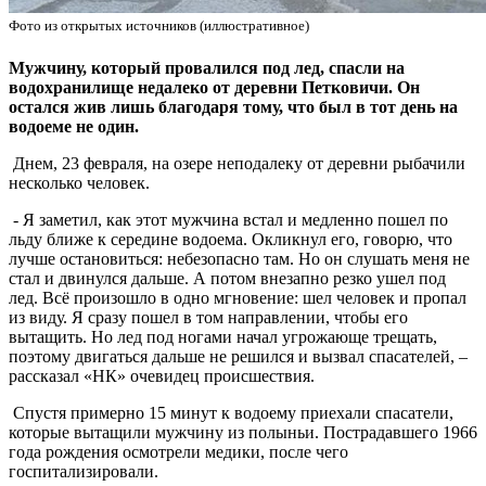
Фото из открытых источников (иллюстративное)
Мужчину, который провалился под лед, спасли на
водохранилище недалеко от деревни Петковичи. Он
остался жив лишь благодаря тому, что был в тот день на
водоеме не один.
Днем, 23 февраля, на озере неподалеку от деревни рыбачили
несколько человек.
- Я заметил, как этот мужчина встал и медленно пошел по
льду ближе к середине водоема. Окликнул его, говорю, что
лучше остановиться: небезопасно там. Но он слушать меня не
стал и двинулся дальше. А потом внезапно резко ушел под
лед. Всё произошло в одно мгновение: шел человек и пропал
из виду. Я сразу пошел в том направлении, чтобы его
вытащить. Но лед под ногами начал угрожающе трещать,
поэтому двигаться дальше не решился и вызвал спасателей, –
рассказал «НК» очевидец происшествия.
Спустя примерно 15 минут к водоему приехали спасатели,
которые вытащили мужчину из полыньи. Пострадавшего 1966
года рождения осмотрели медики, после чего
госпитализировали.