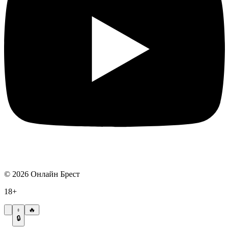
©
2026
Онлайн Брест
18+
🔥
🔒