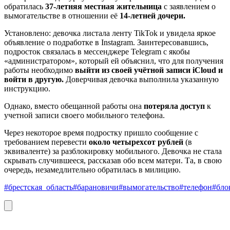
обратилась
37-летняя местная жительница
с заявлением о
вымогательстве в отношении её
14-летней дочери.
Установлено: девочка листала ленту TikTok и увидела яркое
объявление о подработке в Instagram. Заинтересовавшись,
подросток связалась в мессенджере Telegram с якобы
«администратором», который ей объяснил, что для получения
работы необходимо
выйти из своей учётной записи iCloud и
войти в другую.
Доверчивая девочка выполнила указанную
инструкцию.
Однако, вместо обещанной работы она
потеряла доступ
к
учетной записи своего мобильного телефона.
Через некоторое время подростку пришло сообщение с
требованием перевести
около четырехсот рублей
(в
эквиваленте) за разблокировку мобильного. Девочка не стала
скрывать случившееся, рассказав обо всем матери. Та, в свою
очередь, незамедлительно обратилась в милицию.
#брестская_область
#барановичи
#вымогательство
#телефон
#бло