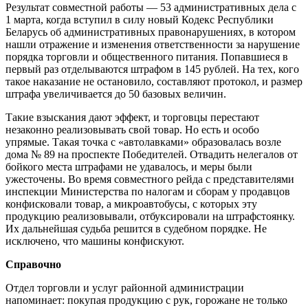
Результат совместной работы — 53 административных дела с
1 марта, когда вступил в силу новый Кодекс Республики
Беларусь об административных правонарушениях, в котором
нашли отражение и изменения ответственности за нарушение
порядка торговли и общественного питания. Попавшиеся в
первый раз отделываются штрафом в 145 рублей. На тех, кого
такое наказание не остановило, составляют протокол, и размер
штрафа увеличивается до 50 базовых величин.
Такие взыскания дают эффект, и торговцы перестают
незаконно реализовывать свой товар. Но есть и особо
упрямые. Такая точка с «автолавками» образовалась возле
дома № 89 на проспекте Победителей. Отвадить нелегалов от
бойкого места штрафами не удавалось, и меры были
ужесточены. Во время совместного рейда с представителями
инспекции Министерства по налогам и сборам у продавцов
конфисковали товар, а микроавтобусы, с которых эту
продукцию реализовывали, отбуксировали на штрафстоянку.
Их дальнейшая судьба решится в судебном порядке. Не
исключено, что машины конфискуют.
Справочно
Отдел торговли и услуг районной администрации
напоминает: покупая продукцию с рук, горожане не только