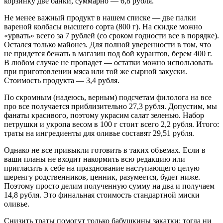
корзинку две банки, суммарно — 6,8 рубля.
Не менее важный продукт в нашем списке — две палки
вареной колбасы высшего сорта (800 г). На скидке можно
«урвать» всего за 7 рублей (со сроком годности все в порядке).
Остался только майонез. Для полной уверенности в том, что
не придется бежать в магазин под бой курантов, берем 400 г.
В любом случае не пропадет — остатки можно использовать
при приготовлении мяса или той же сырной закуски.
Стоимость продукта — 3,4 рубля.
По скромным (надеюсь, верным) подсчетам филолога на все
про все получается приблизительно 27,3 рубля. Допустим, мы
фанаты красивого, поэтому украсим салат зеленью. Набор
петрушки и укропа весом в 100 г стоит всего 2,2 рубля. Итого:
траты на ингредиенты для оливье составят 29,51 рубля.
Однако не все привыкли готовить в таких объемах. Если в
ваши планы не входит накормить всю редакцию или
пригласить к себе на празднование наступающего целую
шеренгу родственников, ценник, разумеется, будет ниже.
Поэтому просто делим полученную сумму на два и получаем
14,8 рубля. Это финальная стоимость стандартной миски
оливье.
Снизить траты помогут только бабушкины закатки: тогда ни