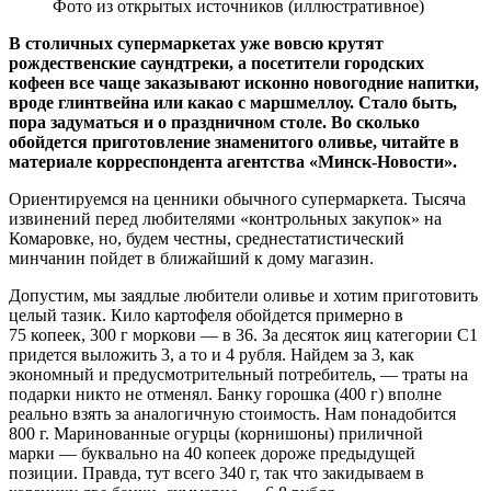
Фото из открытых источников (иллюстративное)
В столичных супермаркетах уже вовсю крутят
рождественские саундтреки, а посетители городских
кофеен все чаще заказывают исконно новогодние напитки,
вроде глинтвейна или какао с маршмеллоу. Стало быть,
пора задуматься и о праздничном столе. Во сколько
обойдется приготовление знаменитого оливье, читайте в
материале корреспондента агентства «Минск-Новости».
Ориентируемся на ценники обычного супермаркета. Тысяча
извинений перед любителями «контрольных закупок» на
Комаровке, но, будем честны, среднестатистический
минчанин пойдет в ближайший к дому магазин.
Допустим, мы заядлые любители оливье и хотим приготовить
целый тазик. Кило картофеля обойдется примерно в
75 копеек, 300 г моркови — в 36. За десяток яиц категории С1
придется выложить 3, а то и 4 рубля. Найдем за 3, как
экономный и предусмотрительный потребитель, — траты на
подарки никто не отменял. Банку горошка (400 г) вполне
реально взять за аналогичную стоимость. Нам понадобится
800 г. Маринованные огурцы (корнишоны) приличной
марки — буквально на 40 копеек дороже предыдущей
позиции. Правда, тут всего 340 г, так что закидываем в