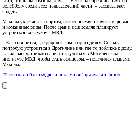
за то, что наша команда заняла 1 место на соревнованиях по
волейболу среди всех подразделений части, – рассказывает
солдат.
Максим увлекается спортом, особенно ему нравятся игровые
и командные виды. После армии наш земляк планирует
устроиться на службу в МВД.
– Как говорится, где родился, там и пригодился. Сначала
попробую устроиться в Дрогичине или где-то поближе к дому.
Также рассматриваю вариант отучиться в Могилевском
институте МВД, чтобы стать офицером, – поделился планами
Максим.
#брестская_область
#дрогичин
#гутово
#армия
#катеринич