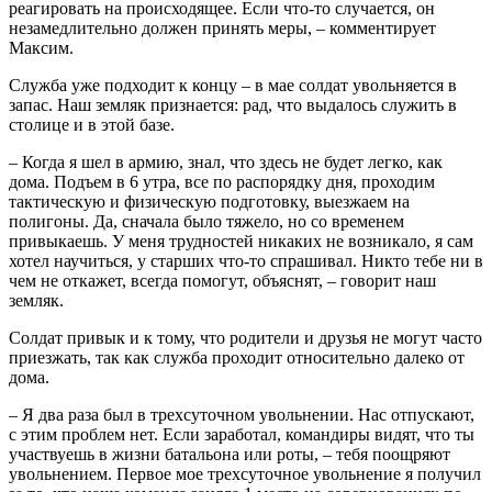
реагировать на происходящее. Если что-то случается, он
незамедлительно должен принять меры, – комментирует
Максим.
Служба уже подходит к концу – в мае солдат увольняется в
запас. Наш земляк признается: рад, что выдалось служить в
столице и в этой базе.
– Когда я шел в армию, знал, что здесь не будет легко, как
дома. Подъем в 6 утра, все по распорядку дня, проходим
тактическую и физическую подготовку, выезжаем на
полигоны. Да, сначала было тяжело, но со временем
привыкаешь. У меня трудностей никаких не возникало, я сам
хотел научиться, у старших что-то спрашивал. Никто тебе ни в
чем не откажет, всегда помогут, объяснят, – говорит наш
земляк.
Солдат привык и к тому, что родители и друзья не могут часто
приезжать, так как служба проходит относительно далеко от
дома.
– Я два раза был в трехсуточном увольнении. Нас отпускают,
с этим проблем нет. Если заработал, командиры видят, что ты
участвуешь в жизни батальона или роты, – тебя поощряют
увольнением. Первое мое трехсуточное увольнение я получил