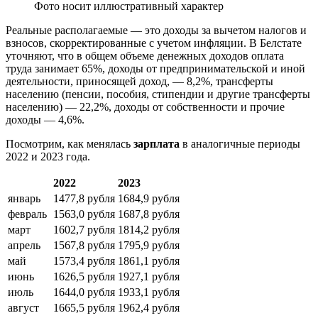
Фото носит иллюстративный характер
Реальные располагаемые — это доходы за вычетом налогов и
взносов, скорректированные с учетом инфляции. В Белстате
уточняют, что в общем объеме денежных доходов оплата
труда занимает 65%, доходы от предпринимательской и иной
деятельности, приносящей доход, — 8,2%, трансферты
населению (пенсии, пособия, стипендии и другие трансферты
населению) — 22,2%, доходы от собственности и прочие
доходы — 4,6%.
Посмотрим, как менялась
зарплата
в аналогичные периоды
2022 и 2023 года.
2022
2023
январь
1477,8 рубля
1684,9 рубля
февраль
1563,0 рубля
1687,8 рубля
март
1602,7 рубля
1814,2 рубля
апрель
1567,8 рубля
1795,9 рубля
май
1573,4 рубля
1861,1 рубля
июнь
1626,5 рубля
1927,1 рубля
июль
1644,0 рубля
1933,1 рубля
август
1665,5 рубля
1962,4 рубля