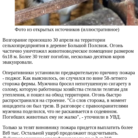
Фото из открытых источников (иллюстративное)
Возгорание произошло 30 апреля на территории
сельхозпредприятия в деревне Большой Полсвиж. Огонь
частично уничтожил животноводческое помещение размером
6х18 м. Более 30 телят погибли, несколько десятков коров
эвакуировали.
Оперативники установили предварительную причину пожара
- поджог. Как выяснилось, он случился по вине 58-летнего
сторожа фермы. Мужчина бросил непотушенную сигарету в
солому, которую работницы хозяйства стелили телятам для
утепления, и пошел на обход территории. Огонь быстро
распространился на строение. "Со слов сторожа, в момент
инцидента он был трезв. В разговоре с правоохранителями
мужчина поделился, что не раскаивается в содеянном.
Погибших животных ему не жалко", - уточнили в УВД.
Только за телят виновнику пожара придется выплатить более
Br8 тыс. Остальной ущерб продолжают подсчитывать.