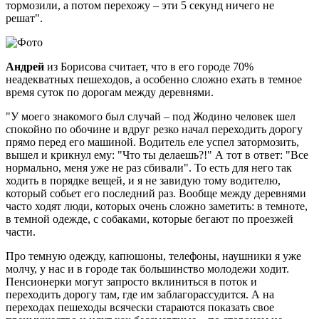
тормозили, а потом перехожу – эти 5 секунд ничего не
решат".
Андрей
из Борисова считает, что в его городе 70%
неадекватных пешеходов, а особенно сложно ехать в темное
время суток по дорогам между деревнями.
"У моего знакомого был случай – под Жодино человек шел
спокойно по обочине и вдруг резко начал переходить дорогу
прямо перед его машиной. Водитель еле успел затормозить,
вышел и крикнул ему: "Что ты делаешь?!" А тот в ответ: "Все
нормально, меня уже не раз сбивали". То есть для него так
ходить в порядке вещей, и я не завидую тому водителю,
который собьет его последний раз. Вообще между деревнями
часто ходят люди, которых очень сложно заметить: в темноте,
в темной одежде, с собаками, которые бегают по проезжей
части.
Про темную одежду, капюшоны, телефоны, наушники я уже
молчу, у нас и в городе так большинство молодежи ходит.
Пенсионерки могут запросто вклиниться в поток и
переходить дорогу там, где им заблагорассудится. А на
переходах пешеходы всячески стараются показать свое