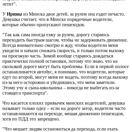
летит".
У
Ирины
из Минска двое детей, за рулем она ездит нечасто.
Девушка считает, что в Минске порядочные водители,
которые обычно пропускают пешеходов.
"Так как сама иногда езжу за рулем, дорогу стараюсь
переходить быстрым шагом, чтобы не задерживать движение.
Всегда внимательно смотрю и жду, чтобы водители меня
увидели и начали снижать скорость, и только потом выхожу
на проезжую часть. Зимой вообще стараюсь дождаться
практически полной остановки, потому что знаю, что на
скользкой дороге могут быть проблемы. Если в первой полосе
останавливается автобус, я понимаю, что водители, которые
едут по второй, могут меня не видеть, поэтому всегда выхожу
из-за него осторожно и убедившись, что меня заметили.
Этому учу и сына-школьника – никогда не выбегать из-за
стоящего транспорта".
Что касается плохих привычек минских водителей, девушка
называет только одну – если на дороге затор, водители часто
останавливаются на переходе, мешая движению пешеходов,
хотя по ПДД это запрещено.
"Что мешает людям остановиться да перехода, если ехать