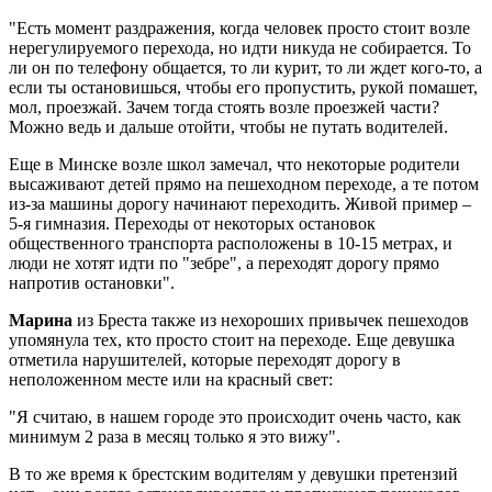
"Есть момент раздражения, когда человек просто стоит возле
нерегулируемого перехода, но идти никуда не собирается. То
ли он по телефону общается, то ли курит, то ли ждет кого-то, а
если ты остановишься, чтобы его пропустить, рукой помашет,
мол, проезжай. Зачем тогда стоять возле проезжей части?
Можно ведь и дальше отойти, чтобы не путать водителей.
Еще в Минске возле школ замечал, что некоторые родители
высаживают детей прямо на пешеходном переходе, а те потом
из-за машины дорогу начинают переходить. Живой пример –
5-я гимназия. Переходы от некоторых остановок
общественного транспорта расположены в 10-15 метрах, и
люди не хотят идти по "зебре", а переходят дорогу прямо
напротив остановки".
Марина
из Бреста также из нехороших привычек пешеходов
упомянула тех, кто просто стоит на переходе. Еще девушка
отметила нарушителей, которые переходят дорогу в
неположенном месте или на красный свет:
"Я считаю, в нашем городе это происходит очень часто, как
минимум 2 раза в месяц только я это вижу".
В то же время к брестским водителям у девушки претензий