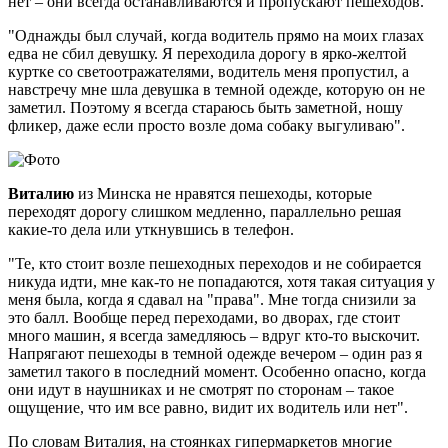
нет – они всегда останавливаются и пропускают пешеходов.
"Однажды был случай, когда водитель прямо на моих глазах
едва не сбил девушку. Я переходила дорогу в ярко-желтой
куртке со светоотражателями, водитель меня пропустил, а
навстречу мне шла девушка в темной одежде, которую он не
заметил. Поэтому я всегда стараюсь быть заметной, ношу
фликер, даже если просто возле дома собаку выгуливаю".
Виталию
из Минска не нравятся пешеходы, которые
переходят дорогу слишком медленно, параллельно решая
какие-то дела или уткнувшись в телефон.
"Те, кто стоит возле пешеходных переходов и не собирается
никуда идти, мне как-то не попадаются, хотя такая ситуация у
меня была, когда я сдавал на "права". Мне тогда снизили за
это балл. Вообще перед переходами, во дворах, где стоит
много машин, я всегда замедляюсь – вдруг кто-то выскочит.
Напрягают пешеходы в темной одежде вечером – один раз я
заметил такого в последний момент. Особенно опасно, когда
они идут в наушниках и не смотрят по сторонам – такое
ощущение, что им все равно, видит их водитель или нет".
По словам Виталия, на стоянках гипермаркетов многие