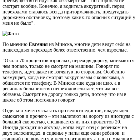
преимущество и идут как бессмертные – по сторонам не
смотрят вообще. Конечно, я водитель аккуратный, перед
переходами стараюсь всегда притормаживать, предугадать
дорожную обстановку, поэтому каких-то опасных ситуаций у
меня не было".
По мнению
Евгения
из Минска, многие дети ведут себя на
пешеходных переходах более ответственно, чем взрослые.
"Около 70 процентов взрослых, переходя дорогу, занимаются
чем попало, только не смотрят на машины. Говорят по
телефону, идут, даже не взглянув по сторонам. Особенно
возмущает, когда не смотрят вокруг мамы с колясками, а
общаются по телефону. В Минске еще куда ни шло, а в
регионах большинство пешеходов считает, что им все
обязаны. Смотрят на дорогу только дети, потому что им в
школе об этом постоянно говорят.
Отдельно хочется сказать про велосипедистов, владельцев
самокатов и прочего – эти вылетают на дорогу из ниоткуда с
большой скоростью, спешивается из них процентов 20.
Иногда доходит до абсурда, когда едут отец с ребенком на
двух велосипедах, в сиденье у папы еще один ребенок, и
старший спешивается и переходит дорогу, а папа с младшим