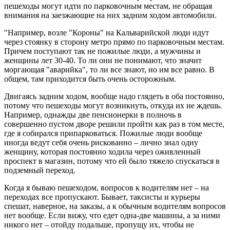
пешеходы могут идти по парковочным местам, не обращая
внимания на заезжающие на них задним ходом автомобили.
"Например, возле "Короны" на Кальварийской люди идут
через стоянку в сторону метро прямо по парковочным местам.
Причем поступают так не пожилые люди, а мужчины и
женщины лет 30-40. То ли они не понимают, что значит
моргающая "аварийка", то ли все знают, но им все равно. В
общем, там приходится быть очень осторожным.
Двигаясь задним ходом, вообще надо глядеть в оба постоянно,
потому что пешеходы могут возникнуть, откуда их не ждешь.
Например, однажды две пенсионерки в полночь в
совершенно пустом дворе решили пройти как раз в том месте,
где я собирался припарковаться. Пожилые люди вообще
иногда ведут себя очень рискованно – лично знал одну
женщину, которая постоянно ходила через оживленный
проспект в магазин, потому что ей было тяжело спускаться в
подземный переход.
Когда я бываю пешеходом, вопросов к водителям нет – на
переходах все пропускают. Бывает, таксисты и курьеры
спешат, наверное, на заказы, а к обычным водителям вопросов
нет вообще. Если вижу, что едет одна-две машины, а за ними
никого нет – отойду подальше, пропущу их, чтобы не