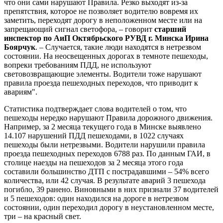
что они сами нарушают Правила. Резко выходят из-за
препятствия, которое не позволяет водителю вовремя их
заметить, переходят дорогу в неположенном месте или на
запрещающий сигнал светофора, – говорит
старший
инспектор по АиП Октябрьского РУВД г. Минска Ирина
Боярчук
. – Случается, такие люди находятся в нетрезвом
состоянии. На неосвещенных дорогах в темноте пешеходы,
вопреки требованиям ПДД, не используют
световозвращающие элементы. Водители тоже нарушают
правила проезда пешеходных переходов, что приводит к
авариям".
Статистика подтверждает слова водителей о том, что
пешеходы нередко нарушают Правила дорожного движения.
Например, за 2 месяца текущего года в Минске выявлено
14.107 нарушений ПДД пешеходами, в 1022 случаях
пешеходы были нетрезвыми. Водители нарушили правила
проезда пешеходных переходов 6788 раз. По данным ГАИ, в
столице наезды на пешеходов за 2 месяца этого года
составили большинство ДТП с пострадавшими – 54% всего
количества, или 42 случая. В результате аварий 3 пешехода
погибло, 39 ранено. Виновными в них признали 37 водителей
и 5 пешеходов: один находился на дороге в нетрезвом
состоянии, один переходил дорогу в неустановленном месте,
три – на красный свет.