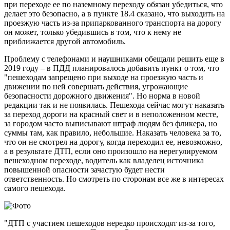
при переходе ее по наземному переходу обязан убедиться, что
делает это безопасно, а в пункте 18.4 сказано, что выходить на
проезжую часть из-за припаркованного транспорта на дорогу
он может, только убедившись в том, что к нему не
приближается другой автомобиль.
Проблему с телефонами и наушниками обещали решить еще в
2019 году – в ПДД планировалось добавить пункт о том, что
"пешеходам запрещено при выходе на проезжую часть и
движении по ней совершать действия, угрожающие
безопасности дорожного движения". Но норма в новой
редакции так и не появилась. Пешехода сейчас могут наказать
за переход дороги на красный свет и в неположенном месте,
за городом часто выписывают штраф людям без фликера, но
суммы там, как правило, небольшие. Наказать человека за то,
что он не смотрел на дорогу, когда переходил ее, невозможно,
а в результате ДТП, если оно произошло на нерегулируемом
пешеходном переходе, водитель как владелец источника
повышенной опасности зачастую будет нести
ответственность. Но смотреть по сторонам все же в интересах
самого пешехода.
"ДТП с участием пешеходов нередко происходят из-за того,