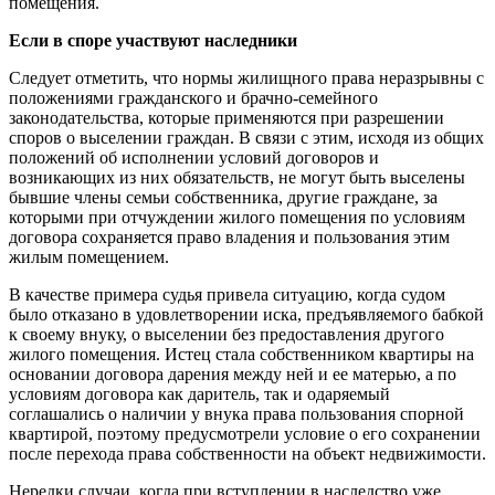
помещения.
Если в споре участвуют наследники
Следует отметить, что нормы жилищного права неразрывны с
положениями гражданского и брачно-семейного
законодательства, которые применяются при разрешении
споров о выселении граждан. В связи с этим, исходя из общих
положений об исполнении условий договоров и
возникающих из них обязательств, не могут быть выселены
бывшие члены семьи собственника, другие граждане, за
которыми при отчуждении жилого помещения по условиям
договора сохраняется право владения и пользования этим
жилым помещением.
В качестве примера судья привела ситуацию, когда судом
было отказано в удовлетворении иска, предъявляемого бабкой
к своему внуку, о выселении без предоставления другого
жилого помещения. Истец стала собственником квартиры на
основании договора дарения между ней и ее матерью, а по
условиям договора как даритель, так и одаряемый
соглашались о наличии у внука права пользования спорной
квартирой, поэтому предусмотрели условие о его сохранении
после перехода права собственности на объект недвижимости.
Нередки случаи, когда при вступлении в наследство уже