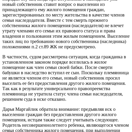
новый собственник ставит вопрос о выселении из
принадлежащего ему жилого помещения граждан,
зарегистрированных по месту жительства в качестве членов
семьи наследодателя. Вместе с тем смерть прежнего
собственника жилого помещения (наследодателя) не влечет
утрату членами его семьи их правового статуса и права
владения и пользования этим жилым помещением. Выселение
таких лиц по требованию нового собственника (наследника)
положениями п.2 ст.89 ЖК не предусмотрено.
В частности, судом рассмотрена ситуация, когда гражданка в
установленном законом порядке вселилась в жилое
помещение как член семьи своей бабки. После смерти
бабушки в наследство вступил ее сын. Поскольку племянница
не является членом его семьи, новый собственник просил
выселить ее без предоставления другого жилого помещения.
Так как в результате универсального правопреемства
племянница не утратила статус члена семьи наследодателя,
решением суда в иске отказано.
Дарья Маргайлик обратила внимание: предъявляя иск о
выселении граждан без предоставления другого жилого
помещения, истцам также следует учитывать следующее.
Родитель несовершеннолетнего ребенка, являющегося членом
семьи собственника жилого помещения, при выполнении