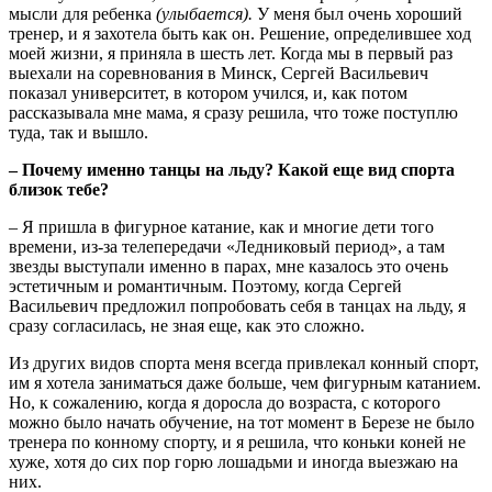
мысли для ребенка
(улыбается).
У меня был очень хороший
тренер, и я захотела быть как он. Решение, определившее ход
моей жизни, я приняла в шесть лет. Когда мы в первый раз
выехали на соревнования в Минск, Сергей Васильевич
показал университет, в котором учился, и, как потом
рассказывала мне мама, я сразу решила, что тоже поступлю
туда, так и вышло.
– Почему именно танцы на льду? Какой еще вид спорта
близок тебе?
– Я пришла в фигурное катание, как и многие дети того
времени, из-за телепередачи «Ледниковый период», а там
звезды выступали именно в парах, мне казалось это очень
эстетичным и романтичным. Поэтому, когда Сергей
Васильевич предложил попробовать себя в танцах на льду, я
сразу согласилась, не зная еще, как это сложно.
Из других видов спорта меня всегда привлекал конный спорт,
им я хотела заниматься даже больше, чем фигурным катанием.
Но, к сожалению, когда я доросла до возраста, с которого
можно было начать обучение, на тот момент в Березе не было
тренера по конному спорту, и я решила, что коньки коней не
хуже, хотя до сих пор горю лошадьми и иногда выезжаю на
них.