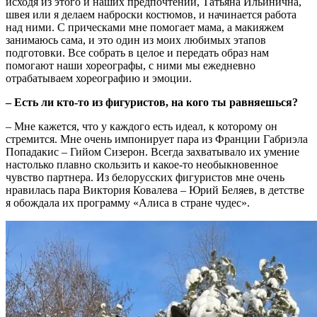
исходя из этого и наших предпочтений, Татьяна Ильинична,
швея или я делаем наброски костюмов, и начинается работа
над ними. С прическами мне помогает мама, а макияжем
занимаюсь сама, и это один из моих любимых этапов
подготовки. Все собрать в целое и передать образ нам
помогают наши хореографы, с ними мы ежедневно
отрабатываем хореографию и эмоции.
– Есть ли кто-то из фигуристов, на кого ты равняешься?
– Мне кажется, что у каждого есть идеал, к которому он
стремится. Мне очень импонирует пара из Франции Габриэла
Попадакис – Гийом Сизерон. Всегда захватывало их умение
настолько плавно скользить и какое-то необыкновенное
чувство партнера. Из белорусских фигуристов мне очень
нравилась пара Виктория Ковалева – Юрий Беляев, в детстве
я обождала их программу «Алиса в стране чудес».