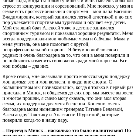
юные годы, когда ты только учишься и испытываешь большой
стресс от конкуренции и соревнований. Мне повезло, у меня в
семье есть профессиональный спортсмен – мой папа Василий
Владимирович, который занимался легкой атлетикой и до сих
пор увлекается спортивным туризмом и обучает ему детей.
Мой старший брат Алексей тоже в детстве занимался
спортивным туризмом и показывал хорошие результаты. Меня
всегда поддерживали мои любимые мама и бабушка. Мама у
меня учитель, она мне помогает с другой,
непрофессиональной стороны. Я безумно люблю своих
родных и очень благодарна за то, что они в меня поверили и
не побоялись изменить свою жизнь ради моей карьеры. Все
мои победы – для них.
Кроме семьи, мне оказывали просто колоссальную поддержу
мои друзья: это и мои коллеги, и люди вне спорта. С
большинством мы познакомились, когда я только в первый раз
приехала в Минск, и общаемся до сих пор, мы вместе выросли
и многое прошли, я смело могу сказать, что они моя вторая
семья, их поддержка для меня бесценна. Конечно, очень
благодарна моим нынешним тренерам: Татьяне Беляевой,
Александру Толстику и Анастасии Шуркиной, которые
поверили когда-то в нашу пару.
– Переезд в Минск – насколько это было волнительно? По
натуре ты лидер, как первоначально складывались