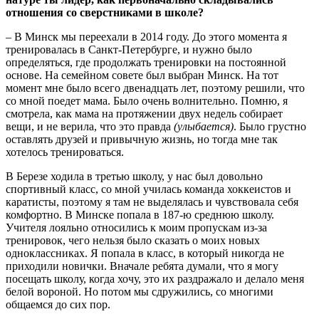
отношения со сверстниками в школе?
– В Минск мы переехали в 2014 году. До этого момента я
тренировалась в Санкт-Петербурге, и нужно было
определяться, где продолжать тренировки на постоянной
основе. На семейном совете был выбран Минск. На тот
момент мне было всего двенадцать лет, поэтому решили, что
со мной поедет мама. Было очень волнительно. Помню, я
смотрела, как мама на протяжении двух недель собирает
вещи, и не верила, что это правда
(улыбается)
. Было грустно
оставлять друзей и привычную жизнь, но тогда мне так
хотелось тренироваться.
В Березе ходила в третью школу, у нас был довольно
спортивный класс, со мной училась команда хоккеистов и
каратисты, поэтому я там не выделялась и чувствовала себя
комфортно. В Минске попала в 187-ю среднюю школу.
Учителя лояльно относились к моим пропускам из-за
тренировок, чего нельзя было сказать о моих новых
одноклассниках. Я попала в класс, в который никогда не
приходили новички. Вначале ребята думали, что я могу
посещать школу, когда хочу, это их раздражало и делало меня
белой вороной. Но потом мы сдружились, со многими
общаемся до сих пор.