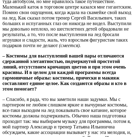
туда автобусом, но мне нравилось такое путешествие.
Маленький каток в торговом центре казался мне гигантским.
Помню свои ощущения, когда ждала на скамейке свой выход
на лед. Как сказал потом тренер Сергей Васильевич, таких
больших и испуганных глаз он никогда не видел. Выступили
мы довольно неплохо, но шестилетних детей обрадовали не
результаты, а то, что после выступления на лед бросали
игрушки и сладости, жаль, что взрослым фигуристам таких
подарков почти не делают
(смеется).
– Костюмы для выступлений вашей пары отличаются
сдержанной элегантностью, подчеркнутой простотой
линий, отсутствием кричащих цветов и при этом очень
красивы. И в целом для каждой программы всегда
гармоничные образы: костюмы, прически и макияж
составляют единое целое. Как создаются образы и кто в
этом помогает?
– Спасибо, я рада, что вы заметили наши задумки. Мы с
партнером не любим слишком яркие и вычурные костюмы,
все-таки выходим на лед показывать свое катание, которое
костюмы должны подчеркивать. Обычно наша подготовка
проходит так: мы выбираем музыку для программы, потом я,
мой партнер Александр и тренер Татьяна Ильинична
обсуждаем, какие ассоциации вызывает у нас эта мелодия, и,