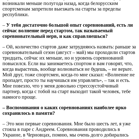
возникали меньше полугода назад, когда белорусским
спортсменам запретили выезжать на старты за пределы
республики.
–
У тебя достаточно большой опыт соревнований, есть ли
сейчас волнение перед стартом, так называемый
соревновательный нерв, и как справляешься?
– Ой, количество стартов даже затрудняюсь назвать: раньше за
соревновательный сезон (август – май) мы проходили стартов
тридцать, сейчас их меньше, но и уровень соревнований
повысился. Если вы занимаетесь спортом и вам говорят, что,
когда вырастешь, вообще волноваться не будешь, – не верьте.
Мой друг, тоже спортсмен, когда-то мне сказал: «Волнение не
пропадет, просто ты научишься им управлять», – так и есть.
Мне повезло, что у меня довольно стрессоустойчивый
партнер, когда с тобой на старт выходит такой человек, тебе
намного проще.
– Воспоминания о каких соревнованиях наиболее ярко
сохранилось в памяти?
– Это мои первые соревнования. Мне было шесть лет, я уже
стояла в паре с Андреем. Соревнования проводились в
Украине, в Черновцах, помню, мы очень долго добирались