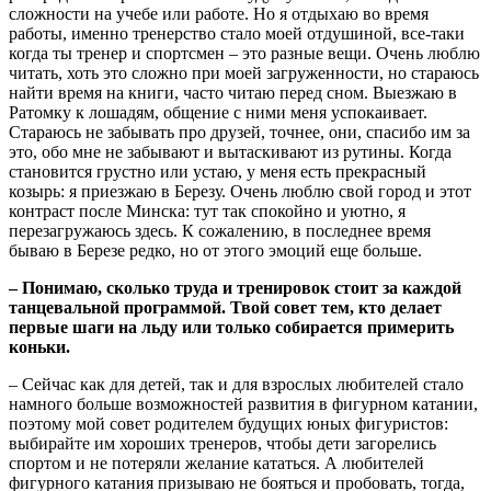
сложности на учебе или работе. Но я отдыхаю во время
работы, именно тренерство стало моей отдушиной, все-таки
когда ты тренер и спортсмен – это разные вещи. Очень люблю
читать, хоть это сложно при моей загруженности, но стараюсь
найти время на книги, часто читаю перед сном. Выезжаю в
Ратомку к лошадям, общение с ними меня успокаивает.
Стараюсь не забывать про друзей, точнее, они, спасибо им за
это, обо мне не забывают и вытаскивают из рутины. Когда
становится грустно или устаю, у меня есть прекрасный
козырь: я приезжаю в Березу. Очень люблю свой город и этот
контраст после Минска: тут так спокойно и уютно, я
перезагружаюсь здесь. К сожалению, в последнее время
бываю в Березе редко, но от этого эмоций еще больше.
– Понимаю, сколько труда и тренировок стоит за каждой
танцевальной программой. Твой совет тем, кто делает
первые шаги на льду или только собирается примерить
коньки.
– Сейчас как для детей, так и для взрослых любителей стало
намного больше возможностей развития в фигурном катании,
поэтому мой совет родителем будущих юных фигуристов:
выбирайте им хороших тренеров, чтобы дети загорелись
спортом и не потеряли желание кататься. А любителей
фигурного катания призываю не бояться и пробовать, тогда,