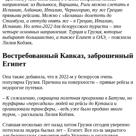
направления: из Вильнюса, Варшавы, Риги можно слетать в
Испанию, Албанию, Италию, Черногорию, ту же Грецию
прямыми рейсами. Можно с «Белавиа» долететь до
Стамбула, а оттуда опять же – в Грецию, Италию,
Испанию. Но лето-2022 для белорусского туриста – это
четыре основных направления: Турция и Грузия, которые
выбирают большинство, а также Египет и ОАЭ, –
пояснила
Лилия Кобзик.
Востребованный Кавказ, заброшенный
Египет
Она также добавила, что в 2022-м у белорусов очень
популярна Грузия. Причина на поверхности – прямые рейсы и
недорогие путевки.
–
К сожалению, сокращена полетная программа в Батуми, но
турфирмы «пересадили» людей на рейсы до Кутаиси и
организовали трансферы, - ведь уже было продано много
туров
, – рассказала Лилия Кобзик.
Ставшая несколько лет назад хитом Грузия сегодня уверенно
потеснила лидера былых лет – Египет. Все из-за закрытого
для белорусских самолетов неба Украины и отсутствия