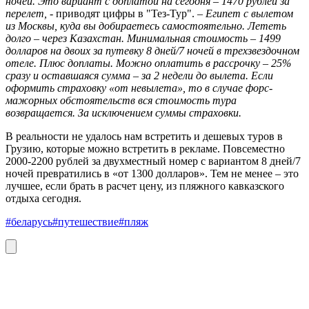
ночей. Это вариант с доплатой на сегодня – 1470 рублей за
перелет,
- приводят цифры в "Тез-Тур". –
Египет с вылетом
из Москвы, куда вы добираетесь самостоятельно. Лететь
долго – через Казахстан. Минимальная стоимость – 1499
долларов на двоих за путевку 8 дней/7 ночей в трехзвездочном
отеле. Плюс доплаты. Можно оплатить в рассрочку – 25%
сразу и оставшаяся сумма – за 2 недели до вылета. Если
оформить страховку «от невылета», то в случае форс-
мажорных обстоятельств вся стоимость тура
возвращается. За исключением суммы страховки.
В реальности не удалось нам встретить и дешевых туров в
Грузию, которые можно встретить в рекламе. Повсеместно
2000-2200 рублей за двухместный номер с вариантом 8 дней/7
ночей превратились в «от 1300 долларов». Тем не менее – это
лучшее, если брать в расчет цену, из пляжного кавказского
отдыха сегодня.
#беларусь
#путешествие
#пляж