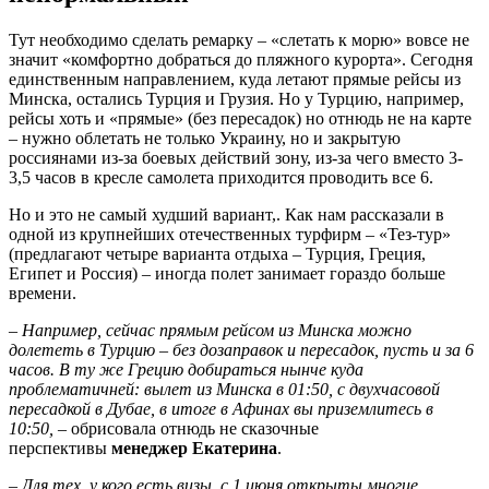
Тут необходимо сделать ремарку – «слетать к морю» вовсе не
значит «комфортно добраться до пляжного курорта». Сегодня
единственным направлением, куда летают прямые рейсы из
Минска, остались Турция и Грузия. Но у Турцию, например,
рейсы хоть и «прямые» (без пересадок) но отнюдь не на карте
– нужно облетать не только Украину, но и закрытую
россиянами из-за боевых действий зону, из-за чего вместо 3-
3,5 часов в кресле самолета приходится проводить все 6.
Но и это не самый худший вариант,. Как нам рассказали в
одной из крупнейших отечественных турфирм – «Тез-тур»
(предлагают четыре варианта отдыха – Турция, Греция,
Египет и Россия) – иногда полет занимает гораздо больше
времени.
– Например, сейчас прямым рейсом из Минска можно
долететь в Турцию – без дозаправок и пересадок, пусть и за 6
часов. В ту же Грецию добираться нынче куда
проблематичней: вылет из Минска в 01:50, с двухчасовой
пересадкой в Дубае, в итоге в Афинах вы приземлитесь в
10:50,
– обрисовала отнюдь не сказочные
перспективы
менеджер Екатерина
.
– Для тех, у кого есть визы, с 1 июня открыты многие