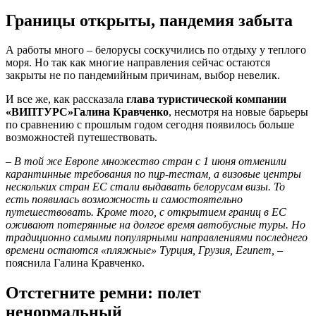
Границы открыты, пандемия забыта
А работы много – белорусы соскучились по отдыху у теплого
моря. Но так как многие направления сейчас остаются
закрыты не по пандемийным причинам, выбор невелик.
И все же, как рассказала
глава туристической компании
«ВИП­ТУРС»
Галина Кравченко
, несмотря на новые барьеры
по сравнению с прошлым годом сегодня появилось больше
возможностей путешествовать.
– В той же Европе множество стран с 1 июня отменили
карантинные требования по пцр-тестам, а визовые центры
нескольких стран ЕС стали выдавать белорусам визы. То
есть появилась возможность и самостоятельно
путешествовать. Кроме того, с открытием границ в ЕС
оживают потерянные на долгое время автобусные туры. Но
традиционно самыми популярными направлениями последнего
времени остаются «пляжные» Турция, Грузия, Египет,
–
пояснила Галина Кравченко.
Отстегните ремни: полет
ненормальный