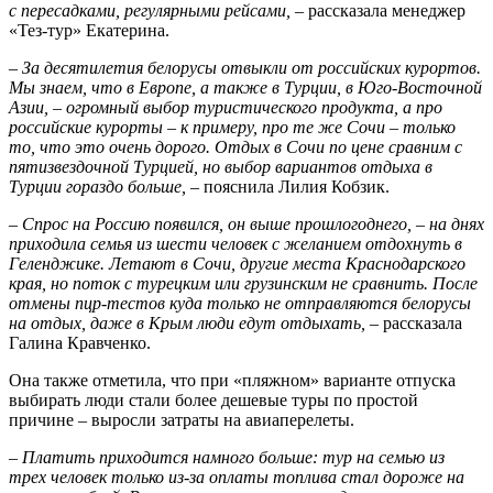
с пересадками, регулярными рейсами,
– рассказала менеджер
«Тез-тур» Екатерина.
– За десятилетия белорусы отвыкли от российских курортов.
Мы знаем, что в Европе, а также в Турции, в Юго-Восточной
Азии, – огромный выбор туристического продукта, а про
российские курорты – к примеру, про те же Сочи – только
то, что это очень дорого. Отдых в Сочи по цене сравним с
пятизвездочной Турцией, но выбор вариантов отдыха в
Турции гораздо больше,
– пояснила Лилия Кобзик.
– Спрос на Россию появился, он выше прошлогоднего, – на днях
приходила семья из шести человек с желанием отдохнуть в
Геленджике. Летают в Сочи, другие места Краснодарского
края, но поток с турецким или грузинским не сравнить. После
отмены пцр-тестов куда только не отправляются белорусы
на отдых, даже в Крым люди едут отдыхать,
– рассказала
Галина Кравченко.
Она также отметила, что при «пляжном» варианте отпуска
выбирать люди стали более дешевые туры по простой
причине – выросли затраты на авиаперелеты.
– Платить приходится намного больше: тур на семью из
трех человек только из-за оплаты топлива стал дороже на