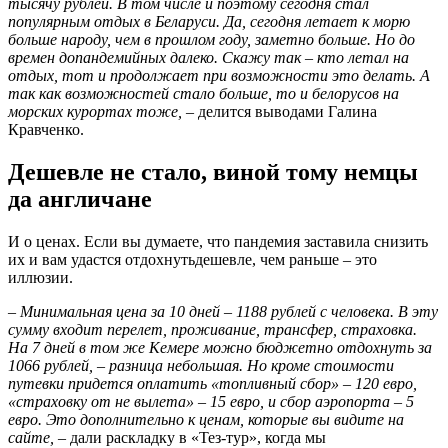
тысячу рублей. В том числе и поэтому сегодня стал
популярным отдых в Беларуси. Да, сегодня летает к морю
больше народу, чем в прошлом году, заметно больше. Но до
времен допандемийных далеко. Скажу так – кто летал на
отдых, тот и продолжает при возможности это делать. А
так как возможностей стало больше, то и белорусов на
морских курортах тоже,
– делится выводами Галина
Кравченко.
Дешевле не стало, виной тому немцы
да англичане
И о ценах. Если вы думаете, что пандемия заставила снизить
их и вам удастся отдохнутьдешевле, чем раньше – это
иллюзии.
– Минимальная цена за 10 дней – 1188 рублей с человека. В эту
сумму входит перелет, проживание, трансфер, страховка.
На 7 дней в том же Кемере можно бюджетно отдохнуть за
1066 рублей, – разница небольшая. Но кроме стоимости
путевки придется оплатить «топливный сбор» – 120 евро,
«страховку от не вылета» – 15 евро, и сбор аэропорта – 5
евро. Это дополнительно к ценам, которые вы видите на
сайте,
– дали раскладку в «Тез-тур», когда мы