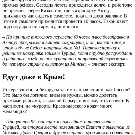
прямых рейсов. Сегодня лететь приходится долго, и рейс тоже
не прямой – через Казахстан, где в аэропорту Актау
приходится час сидеть в самолете, пока его дозаправляют. В
итоге в самолете приходится провести 10 часов. Такой квест
под силу, да и по карману, немногим.
– По причине тяжелого перелета (8 часов плюс дозаправка в
Актау) программа в Египет сокращена, и он, конечно же, в
этом году не будет направлением №1. Первую строчку в
рейтинге наверняка займет Турция, хотя трудно рассуждать
о рейтинге, когда рынок курортных направлений скукожился
до четырех стран с вылетом из Минска,
– считает эксперт.
Едут даже в Крым!
Интересуются ли белорусы таким направлением, как Россия?
Это было бы логично: визы не нужны, можно долететь
прямыми рейсами, языковой барьер, опять же, отсутствует. В
частности, на «курорты Краснодарского края» много
желающих?
– Процентов 95 звонящих к нам сейчас интересуются
Турцией, на втором месте появившийся Египет с вылетом из
Москвы. Далее Греция и другие страны, куда можно долететь