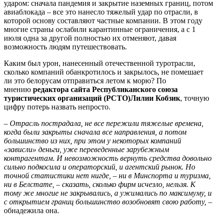
ударом: сначала пандемия и закрытие наземных границ, потом
авиаблокада – все это нанесло тяжелый удар по отрасли, в
которой основу составляют частные компании. В этом году
многие страны ослабили карантинные ограничения, а с 1
июля одна за другой полностью их отменяют, давая
возможность людям путешествовать.
Каким был урон, нанесенный отечественной туротрасли,
сколько компаний обанкротилось и закрылось, не помешает
ли это белорусам отправиться летом к морю? По
мнению
редактора сайта Республиканского союза
туристических организаций (РСТО)
Лилии Кобзик
, точную
цифру потерь назвать непросто.
– Отрасль пострадала, не все пережили тяжелые времена,
когда были закрыты сначала все направления, а потом
большинство из них, при этом у некоторых компаний
«зависли» деньги, уже переведенные зарубежным
контрагентам. И невозможность вернуть средства довольно
сильно подкосила и операторский, и агентский рынок. Но
точной статистики нет нигде, – ни в Минспорта и туризма,
ни в Белстате, – сказать, сколько фирм исчезло, нельзя. К
тому же многие не закрывались, а ужимались по максимуму, и
с открытием границ большинство возобновят свою работу,
–
обнадежила она.