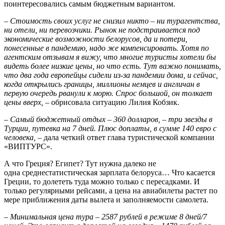
поинтересовались самым бюджетным вариантом.
– Стоимость своих услуг не снизил никто – ни турагентства,
ни отели, ни перевозчики. Рынок не подстраивается под
экономические возможности белорусов, да и потери,
понесенные в пандемию, надо же компенсировать. Хотя по
агентским отзывам я вижу, что многие туристы хотели бы
видеть более низкие цены, но что есть. Тут важно понимать,
что два года европейцы сидели из-за пандемии дома, и сейчас,
когда открылись границы, миллионы немцев и англичан в
первую очередь рванули к морю. Спрос большой, он толкает
цены вверх,
– обрисовала ситуацию Лилия Кобзик.
– Самый бюджетный отдых – 360 долларов, – три звезды в
Турции, путевка на 7 дней. Плюс доплаты, в сумме 140 евро с
человека,
– дала четкий ответ глава туристической компании
«ВИП­ТУРС».
А что Греция? Египет? Тут нужна далеко не
одна среднестатистическая зарплата белоруса… Что касается
Греции, то долететь туда можно только с пересадками. И
только регулярными рейсами, а цена на авиабилеты растет по
мере приближения даты вылета и заполняемости самолета.
– Минимальная цена тура – 2587 рублей в режиме 8 дней/7