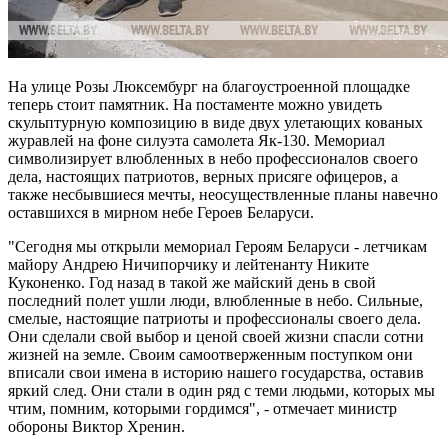
На улице Розы Люксембург на благоустроенной площадке
теперь стоит памятник. На постаменте можно увидеть
скульптурную композицию в виде двух улетающих кованых
журавлей на фоне силуэта самолета Як-130. Мемориал
символизирует влюбленных в небо профессионалов своего
дела, настоящих патриотов, верных присяге офицеров, а
также несбывшиеся мечты, неосуществленные планы навечно
оставшихся в мирном небе Героев Беларуси.
"Сегодня мы открыли мемориал Героям Беларуси - летчикам
майору Андрею Ничипорчику и лейтенанту Никите
Куконенко. Год назад в такой же майский день в свой
последний полет ушли люди, влюбленные в небо. Сильные,
смелые, настоящие патриоты и профессионалы своего дела.
Они сделали свой выбор и ценой своей жизни спасли сотни
жизней на земле. Своим самоотверженным поступком они
вписали свои имена в историю нашего государства, оставив
яркий след. Они стали в один ряд с теми людьми, которых мы
чтим, помним, которыми гордимся", - отмечает министр
обороны Виктор Хренин.