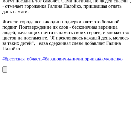
могут посадить тот самолет. Сами погибли, но людей спасли",
- отмечает горожанка Галина Палойко, пришедшая отдать
дань памяти.
Жители города все как один подчеркивают: это большой
подвиг. Подтверждение их слов - бесконечная вереница
людей, желающих почтить память своих героев, и множество
цветов на постаменте. "Я преклоняюсь каждый день, молюсь
за таких детей", - едва сдерживая слезы добавляет Галина
Палойко.
#брестская_область
#барановичи
#ничипорчика
#куконенко