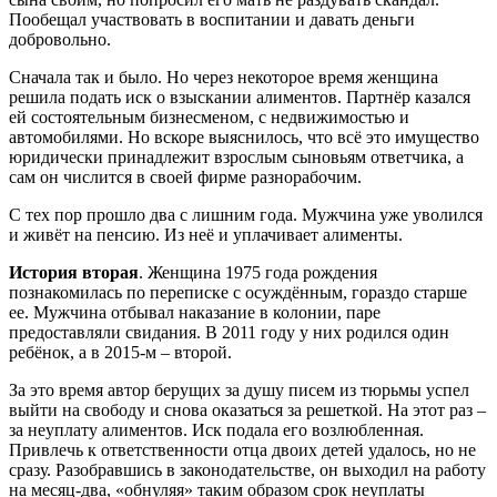
Пообещал участвовать в воспитании и давать деньги
добровольно.
Сначала так и было. Но через некоторое время женщина
решила подать иск о взыскании алиментов. Партнёр казался
ей состоятельным бизнесменом, с недвижимостью и
автомобилями. Но вскоре выяснилось, что всё это имущество
юридически принадлежит взрослым сыновьям ответчика, а
сам он числится в своей фирме разнорабочим.
С тех пор прошло два с лишним года. Мужчина уже уволился
и живёт на пенсию. Из неё и уплачивает алименты.
История вторая
. Женщина 1975 года рождения
познакомилась по переписке с осуждённым, гораздо старше
ее. Мужчина отбывал наказание в колонии, паре
предоставляли свидания. В 2011 году у них родился один
ребёнок, а в 2015-м – второй.
За это время автор берущих за душу писем из тюрьмы успел
выйти на свободу и снова оказаться за решеткой. На этот раз –
за неуплату алиментов. Иск подала его возлюбленная.
Привлечь к ответственности отца двоих детей удалось, но не
сразу. Разобравшись в законодательстве, он выходил на работу
на месяц-два, «обнуляя» таким образом срок неуплаты