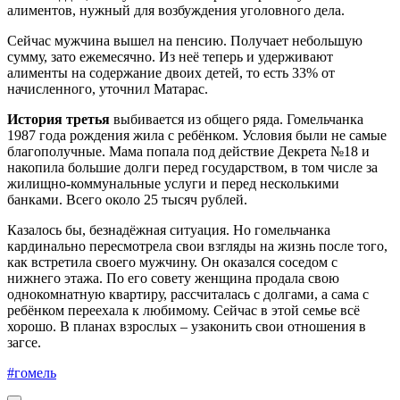
алиментов, нужный для возбуждения уголовного дела.
Сейчас мужчина вышел на пенсию. Получает небольшую
сумму, зато ежемесячно. Из неё теперь и удерживают
алименты на содержание двоих детей, то есть 33% от
начисленного, уточнил Матарас.
История третья
выбивается из общего ряда. Гомельчанка
1987 года рождения жила с ребёнком. Условия были не самые
благополучные. Мама попала под действие Декрета №18 и
накопила большие долги перед государством, в том числе за
жилищно-коммунальные услуги и перед несколькими
банками. Всего около 25 тысяч рублей.
Казалось бы, безнадёжная ситуация. Но гомельчанка
кардинально пересмотрела свои взгляды на жизнь после того,
как встретила своего мужчину. Он оказался соседом с
нижнего этажа. По его совету женщина продала свою
однокомнатную квартиру, рассчиталась с долгами, а сама с
ребёнком переехала к любимому. Сейчас в этой семье всё
хорошо. В планах взрослых – узаконить свои отношения в
загсе.
#гомель