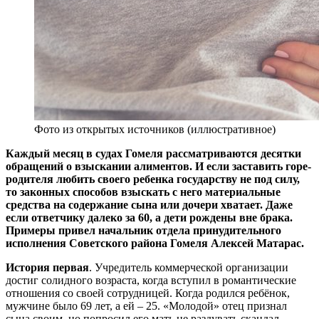
Фото из открытых источников (иллюстративное)
Каждый месяц в судах Гомеля рассматриваются десятки
обращений о взыскании алиментов. И если заставить горе-
родителя любить своего ребенка государству не под силу,
то законных способов взыскать с него материальные
средства на содержание сына или дочери хватает. Даже
если ответчику далеко за 60, а дети рождены вне брака.
Примеры привел начальник отдела принудительного
исполнения Советского района Гомеля Алексей Матарас.
История первая
. Учредитель коммерческой организации
достиг солидного возраста, когда вступил в романтические
отношения со своей сотрудницей. Когда родился ребёнок,
мужчине было 69 лет, а ей – 25. «Молодой» отец признал
сына своим, но попросил его мать не раздувать скандал.