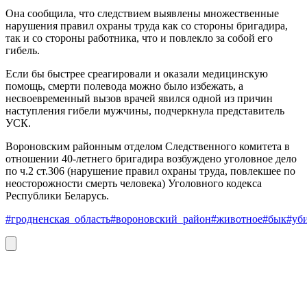
Она сообщила, что следствием выявлены множественные
нарушения правил охраны труда как со стороны бригадира,
так и со стороны работника, что и повлекло за собой его
гибель.
Если бы быстрее среагировали и оказали медицинскую
помощь, смерти полевода можно было избежать, а
несвоевременный вызов врачей явился одной из причин
наступления гибели мужчины, подчеркнула представитель
УСК.
Вороновским районным отделом Следственного комитета в
отношении 40-летнего бригадира возбуждено уголовное дело
по ч.2 ст.306 (нарушение правил охраны труда, повлекшее по
неосторожности смерть человека) Уголовного кодекса
Республики Беларусь.
#гродненская_область
#вороновский_район
#животное
#бык
#уб