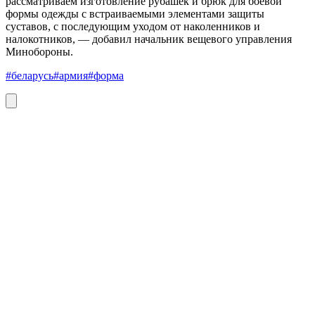
рассматриваем изготовление рубашек и брюк для боевой
формы одежды с встраиваемыми элементами защиты
суставов, с последующим уходом от наколенников и
налокотников, — добавил начальник вещевого управления
Минобороны.
#беларусь
#армия
#форма