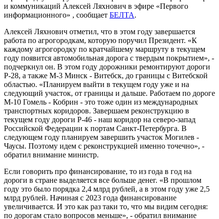
и коммуникаций Алексей Ляхнович в эфире «Первого
информационного» , сообщает
БЕЛТА
.
Алексей Ляхнович отметил, что в этом году завершается
работа по агрогородкам, которую поручил Президент. «К
каждому агрогородку по кратчайшему маршруту в текущем
году появится автомобильная дорога с твердым покрытием», -
подчеркнул он. В этом году дорожники ремонтируют дороги
Р-28, а также М-3 Минск - Витебск, до границы с Витебской
областью. «Планируем выйти в текущем году уже и на
следующий участок, от границы и дальше. Работаем по дороге
М-10 Гомель - Кобрин - это тоже один из международных
транспортных коридоров. Завершаем реконструкцию в
текущем году дороги Р-46 - наш коридор на северо-запад
Российской Федерации к портам Санкт-Петербурга. В
следующем году планируем завершить участок Могилев -
Чаусы. Поэтому идем с реконструкцией именно точечно», -
обратил внимание министр.
Если говорить про финансирование, то из года в год на
дороги в стране выделяется все больше денег. «В прошлом
году это было порядка 2,4 млрд рублей, а в этом году уже 2,5
млрд рублей. Начиная с 2023 года финансирование
увеличивается. И это как раз таки то, что мы видим сегодня:
по дорогам стало вопросов меньше», - обратил внимание