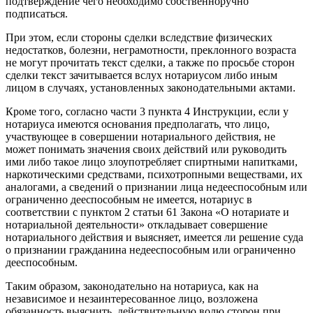
подтверждение чего необходимо собственноручно
подписаться.
При этом, если стороны сделки вследствие физических
недостатков, болезни, неграмотности, преклонного возраста
не могут прочитать текст сделки, а также по просьбе сторон
сделки текст зачитывается вслух нотариусом либо иным
лицом в случаях, установленных законодательными актами.
Кроме того, согласно части 3 пункта 4 Инструкции, если у
нотариуса имеются основания предполагать, что лицо,
участвующее в совершении нотариального действия, не
может понимать значения своих действий или руководить
ими либо такое лицо злоупотребляет спиртными напитками,
наркотическими средствами, психотропными веществами, их
аналогами, а сведений о признании лица недееспособным или
ограниченно дееспособным не имеется, нотариус в
соответствии с пунктом 2 статьи 61 Закона «О нотариате и
нотариальной деятельности» откладывает совершение
нотариального действия и выясняет, имеется ли решение суда
о признании гражданина недееспособным или ограниченно
дееспособным.
Таким образом, законодательно на нотариуса, как на
независимое и незаинтересованное лицо, возложена
обязанность выяснить, действительную волю сторон при