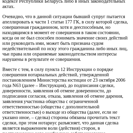
кодексе Республики Беларусь либо в иных законодательных
актах.
Очевидно, что в данной ситуации бывший супруг пытается
апеллировать к части 1 статьи 177 ГК, в силу которой сделка,
совершенная гражданином, хотя и дееспособным, но
находящимся в момент ее совершения в таком состоянии,
когда он не был способен понимать значение своих действий
или руководить ими, может быть признана судом
недействительной по иску этого гражданина либо иных лиц,
чьи права или охраняемые законодательством интересы
нарушены в результате ее совершения.
Вместе с тем, в силу пункта 12 Инструкции о порядке
совершения нотариальных действий, утвержденной
постановлением Министерства юстиции от 23 октября 2006
года N63 (далее – Инструкция), до подписания сделки,
доверенности, заявления об отмене доверенности, до
подписания согласия, отказа, заявления об отмене дарения,
заявления участника общества с ограниченной
ответственностью (общества с дополнительной
ответственностью) о выходе из общества (далее, если не
указано иное, – сделка) стороны обязаны прочитать текст
сделки, при этом нотариус разъясняет, что данная сделка
является выражением воли (действия) сторон, в