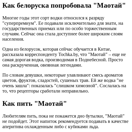
Как белоруска попробовала "Маотай"
Многие годы этот сорт водки относился к разряду
"суперпремиум". Ее подавали исключительно для знати, на
государственных приемах или по особо торжественным
случаям. Сейчас она стала доступнее более широким слоям
населения.
Одна из белорусок, которая сейчас обучается в Китае,
рассказала корреспонденту Tochka.by, что "Маотай" – еще не
самая дорогая водка, производимая в Поднебесной. Просто
она раскрученная, овеянная легендами.
По словам девушки, некоторые улавливают смесь ароматов
цветов, фруктов, сладостей, сушеных трав. Ей же водка "не
очень зашла": показалась "слишком химозной". Сослалась на
то, что рецепторы сработали неправильно.
Как пить "Маотай"
Любителям пить, пока не покажется дно бутылки, "Маотай"
не подойдет. Этот напиток рекомендуется подавать в качестве
аперитива охлажденным либо с кубиками льда.