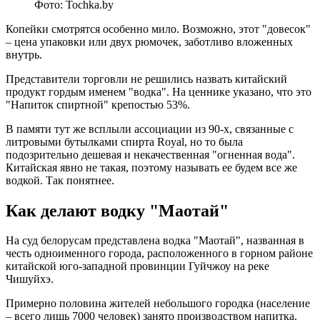
Фото: Tochka.by
Копейки смотрятся особенно мило. Возможно, этот "довесок"
– цена упаковки или двух рюмочек, заботливо вложенных
внутрь.
Представители торговли не решились назвать китайский
продукт гордым именем "водка". На ценнике указано, что это
"Напиток спиртной" крепостью 53%.
В памяти тут же всплыли ассоциации из 90-х, связанные с
литровыми бутылками спирта Royal, но то была
подозрительно дешевая и некачественная "огненная вода".
Китайская явно не такая, поэтому называть ее будем все же
водкой. Так понятнее.
Как делают водку "Маотай"
На суд белорусам представлена водка "Маотай", названная в
честь одноименного города, расположенного в горном районе
китайской юго-западной провинции Гуйчжоу на реке
Чишуйхэ.
Примерно половина жителей небольшого городка (население
– всего лишь 7000 человек) занято производством напитка.