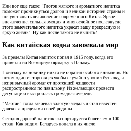
Или вот еще такое: "Глоток мягкого и ароматного напитка
поможет проникнуться долгой и великой историей страны и
почувствовать великолепие современного Китая. Яркое
впечатление, сильная эмоция и многослойное послевкусие
этого замечательного напитка украсят вашу прекрасную и
яркую жизнь". Ну как после такого не выпить?
Как китайская водка завоевала мир
За пределы Китая напиток попал в 1915 году, когда его
привезли на Всемирную ярмарку в Панаму.
Поначалу на новинку никто не обратил особого внимания. Но
потом один из торговцев якобы случайно уронил бутылку, и
непривычный аромат от протекшей жидкости
распространился по павильону. Из желающих провести
дегустацию выстроилась громадная очередь.
"Маотай" тогда завоевал золотую медаль и стал известен
далеко за пределами своей родины.
Сегодня дорогой напиток экспортируется более чем в 100
стран. Как видим, Беларусь попала в их число.