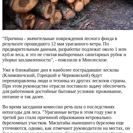
"Причина - значительные повреждения лесного фонда в
результате прошедшего 12 мая ураганного ветра. По
предварительным данным, разработке подлежат около 1 млн
куб.м леса, и это не считая выборочных санитарных рубок и
уборки захламленности", - пояснили в Минлесхозе.
Уже в ближайшие дни в наиболее пострадавшие лесхозы
(Климовичский, Горецкий и Чериковский) будут
перенаправлены люди и техника из других лесхозов страны.
При этом руководство отрасли поставило задачу обеспечить
для работников достойные бытовые условия: проживание,
питание и так далее.
Во время заседания комиссии речь шла о последствиях
непогоды для леса. "Ураганные ветра в этом году уже в
третий раз стали причиной образования ветровально-
буреломных участков. Масштабы нынешнего бурелома еще
уточняются, однако, как отмечают руководители на местах, он