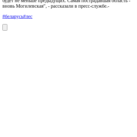
будет не меньше предыдущих. Самая пострадавшая область -
вновь Могилевская", - рассказали в пресс-службе.-
#беларусь
#лес