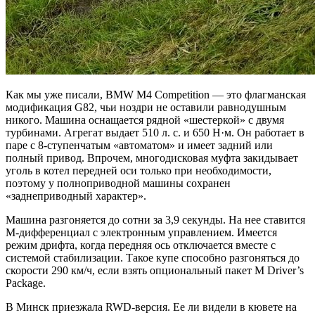
Как мы уже писали, BMW M4 Competition — это флагманская
модификация G82, чьи ноздри не оставили равнодушным
никого. Машина оснащается рядной «шестеркой» с двумя
турбинами. Агрегат выдает 510 л. с. и 650 Н·м. Он работает в
паре с 8-ступенчатым «автоматом» и имеет задний или
полный привод. Впрочем, многодисковая муфта закидывает
уголь в котел передней оси только при необходимости,
поэтому у полноприводной машины сохранен
«заднеприводный характер».
Машина разгоняется до сотни за 3,9 секунды. На нее ставится
M-дифференциал с электронным управлением. Имеется
режим дрифта, когда передняя ось отключается вместе с
системой стабилизации. Такое купе способно разгоняться до
скорости 290 км/ч, если взять опциональный пакет M Driver’s
Package.
В Минск приезжала RWD-версия. Ее ли видели в кювете на