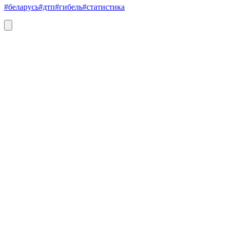
#беларусь
#дтп
#гибель
#статистика